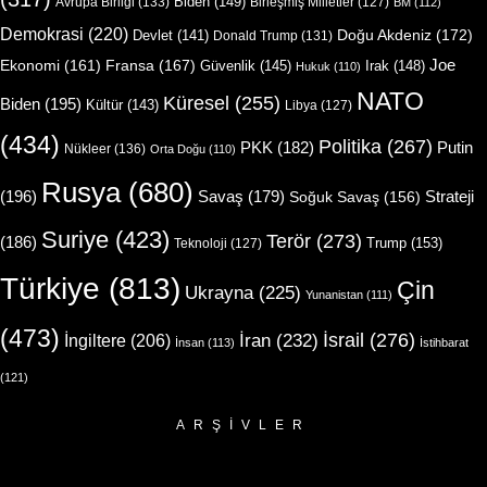
Biden
(149)
Avrupa Birliği
(133)
Birleşmiş Milletler
(127)
BM
(112)
Demokrasi
(220)
Doğu Akdeniz
(172)
Devlet
(141)
Donald Trump
(131)
Joe
Ekonomi
(161)
Fransa
(167)
Güvenlik
(145)
Irak
(148)
Hukuk
(110)
NATO
Küresel
(255)
Biden
(195)
Kültür
(143)
Libya
(127)
(434)
Politika
(267)
Putin
PKK
(182)
Nükleer
(136)
Orta Doğu
(110)
Rusya
(680)
(196)
Strateji
Savaş
(179)
Soğuk Savaş
(156)
Suriye
(423)
Terör
(273)
(186)
Trump
(153)
Teknoloji
(127)
Türkiye
(813)
Çin
Ukrayna
(225)
Yunanistan
(111)
(473)
İsrail
(276)
İngiltere
(206)
İran
(232)
İnsan
(113)
İstihbarat
(121)
ARŞIVLER
Arşivler