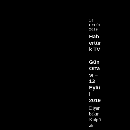
14
EYLÜL
2019
Hab
ertür
k TV
–
Gün
Orta
sı –
13
Eylü
l
2019
Diyar
bakır
Kulp’t
aki