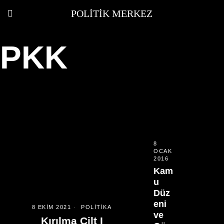
POLITIK MERKEZ
PKK
8
OCAK
2016
Kam
u
Düz
eni
8 EKIM 2021
POLITIKA
ve
Kırılma Cilt I