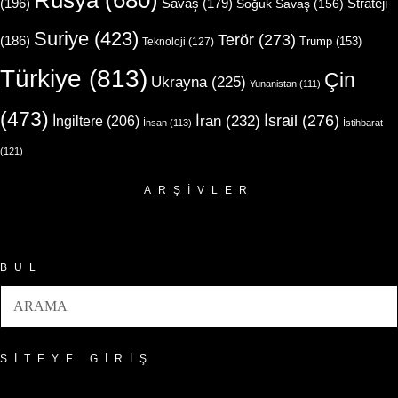
(196)
Strateji
Savaş
(179)
Soğuk Savaş
(156)
Suriye
(423)
Terör
(273)
(186)
Trump
(153)
Teknoloji
(127)
Türkiye
(813)
Çin
Ukrayna
(225)
Yunanistan
(111)
(473)
İsrail
(276)
İngiltere
(206)
İran
(232)
İnsan
(113)
İstihbarat
(121)
ARŞIVLER
Arşivler
BUL
SITEYE GIRIŞ