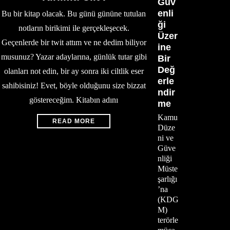
Güv
enli
Bu bir kitap olacak. Bu günü gününe tutulan
ği
notların birikimi ile gerçekleşecek.
Üzer
Geçenlerde bir twit attım ve ne dedim biliyor
ine
musunuz? Yazar adaylarına, günlük tutar gibi
Bir
Değ
olanları not edin, bir ay sonra iki ciltlik eser
erle
sahibisiniz! Evet, böyle olduğunu size bizzat
ndir
göstereceğim. Kitabın adını
me
Kamu
READ MORE
Düze
ni ve
Güve
nliği
Müste
şarlığı
’na
(KDG
M)
terörle