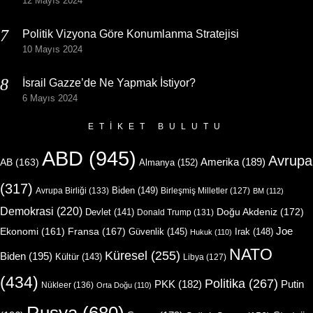
12 Mayıs 2024
Politik Vizyona Göre Konumlanma Stratejisi
10 Mayıs 2024
İsrail Gazze’de Ne Yapmak İstiyor?
6 Mayıs 2024
ETIKET BULUTU
ABD
(945)
Avrupa
Amerika
(189)
AB
(163)
Almanya
(152)
(317)
Biden
(149)
Avrupa Birliği
(133)
Birleşmiş Milletler
(127)
BM
(112)
Demokrasi
(220)
Doğu Akdeniz
(172)
Devlet
(141)
Donald Trump
(131)
Joe
Ekonomi
(161)
Fransa
(167)
Güvenlik
(145)
Irak
(148)
Hukuk
(110)
NATO
Küresel
(255)
Biden
(195)
Kültür
(143)
Libya
(127)
(434)
Politika
(267)
Putin
PKK
(182)
Nükleer
(136)
Orta Doğu
(110)
Rusya
(680)