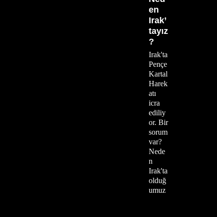
en
Irak’
tayız
?
Irak'ta
Pençe
Kartal
Harek
atı
icra
ediliy
or. Bir
sorum
var?
Nede
n
Irak'ta
olduğ
umuz