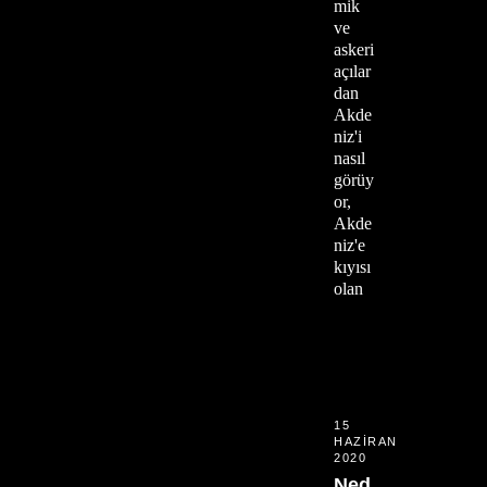
mik
ve
askeri
açılar
dan
Akde
niz'i
nasıl
görüy
or,
Akde
niz'e
kıyısı
olan
15
HAZIRAN
2020
Ned