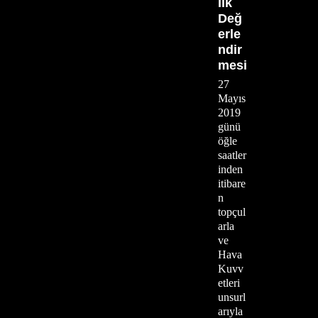
İlk
Değ
erle
ndir
mesi
27
Mayıs
2019
günü
öğle
saatler
inden
itibare
n
topçul
arla
ve
Hava
Kuvv
etleri
unsurl
arıyla