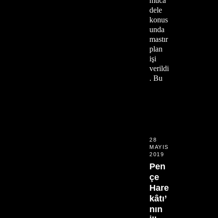
müca
dele
konus
unda
mastır
plan
işi
verildi
. Bu
28
MAYIS
2019
Pen
çe
Hare
kâtı’
nın