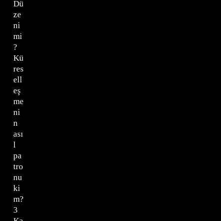
Dü
ze
ni
mi
?
Kü
res
ell
eş
me
ni
n
ası
l
pa
tro
nu
ki
m?
3
Ka