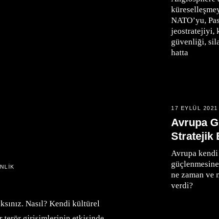
küreselleşmeyi
NATO’yu, Pasi
jeostratejiyi,
güvenliği, si
hatta
17 EYLÜL 2021
Avrupa G
Stratejik
Avrupa kendi
güçlenmesine
NLIK
ne zaman ve n
verdi?
aksınız. Nasıl? Kendi kültürel
 terör girişimlerinin etkisinde