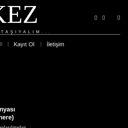
KEZ
TAŞIYALIM...
Kayıt Ol
İletişim
ünyası
here)
anlaşılmadan