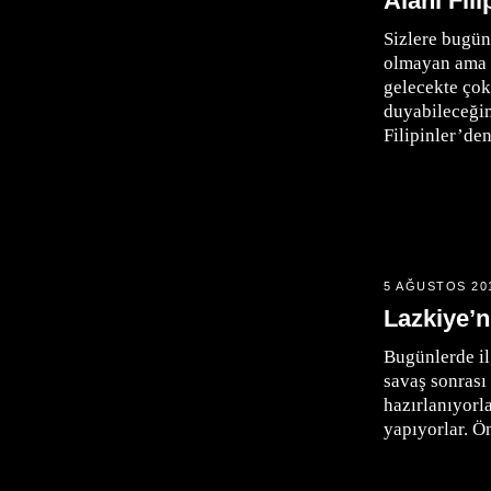
Alanı Fili
Sizlere bugü
olmayan ama 
gelecekte ço
duyabileceği
Filipinler’de
5 AĞUSTOS 20
Lazkiye’
Bugünlerde ilg
savaş sonrası 
hazırlanıyorl
yapıyorlar. Ö