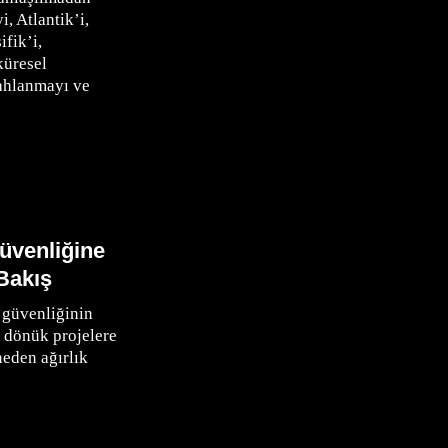
, Atlantik’i,
fik’i,
 küresel
lahlanmayı ve
üvenliğine
 Bakış
 güvenliğinin
 dönük projelere
eden ağırlık