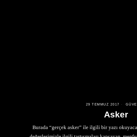
29 TEMMUZ 2017
GÜVE
Asker
Burada “gerçek asker” ile ilgili bir yazı okuyac
değerlerimizle ilgili tartışmaları kapsayan, menfur