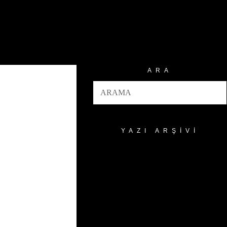
ARA
YAZI ARŞIVI
Yazı
Arşivi