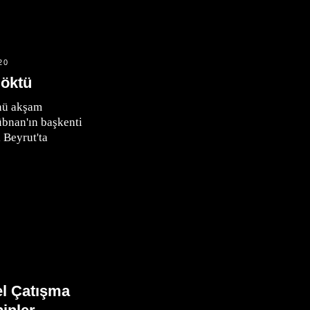
20
öktü
nü akşam
übnan'ın başkenti
 Beyrut'ta
el Çatışma