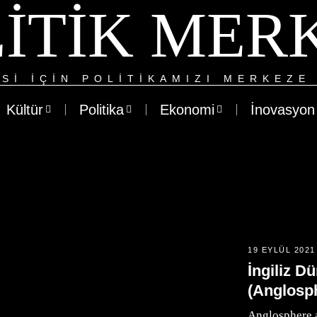
ITIK MER
SI IÇIN POLITIKAMIZI MERKEZE 
Kültür
Politika
Ekonomi
İnovasyon
19 EYLÜL 2021
İngiliz D
(Anglosp
Anglosphere 