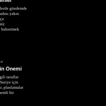
pinler
nlerde gündemde
adını yakın
kça
miz
n bahsetmek
19
nin Önemi
ili taraflar
Suriye için
ar, planlamalar
nemli bir