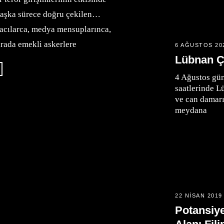
r başka sürece doğru çekilen…
ikacılarca, medya mensuplarınca,
rada emekli askerlere
6 AĞUSTOS 20
Lübnan Ç
4 Ağustos gü
saatlerinde L
ve can damarı
meydana
22 NISAN 2019
Potansiy