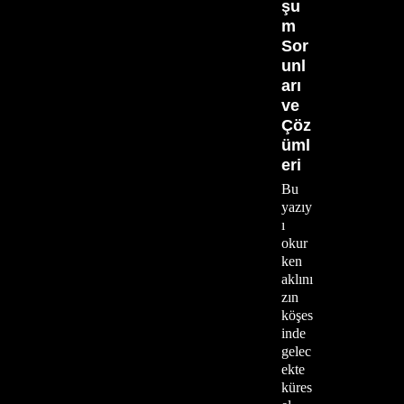
şu
m
Sor
unl
arı
ve
Çöz
üml
eri
Bu
yazıy
ı
okur
ken
aklını
zın
köşes
inde
gelec
ekte
küres