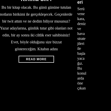
eri
Bu bir kitap olacak. Bu günü gününe tutulan
Serü
vene
notların birikimi ile gerçekleşecek. Geçenlerde
kara,
bir twit attım ve ne dedim biliyor musunuz?
deniz
Yazar adaylarına, günlük tutar gibi olanları not
ve
hava
edin, bir ay sonra iki ciltlik eser sahibisiniz!
strate
Evet, böyle olduğunu size bizzat
jileri
ile
göstereceğim. Kitabın adını
başla
yaca
READ MORE
ğız.
Bu
konul
arda
öne
çıkan