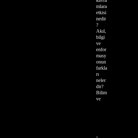
kavra
mlara
etkisi
nedir
?
Akıl,
bilgi
ve
enfor
masy
onun
farkla
rı
neler
dir?
Bilim
ve
1