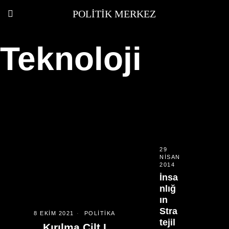
POLITIK MERKEZ
Teknoloji
29
NISAN
2014
İnsa
nlığ
ın
Stra
8 EKIM 2021
POLITIKA
tejil
Kırılma Cilt I