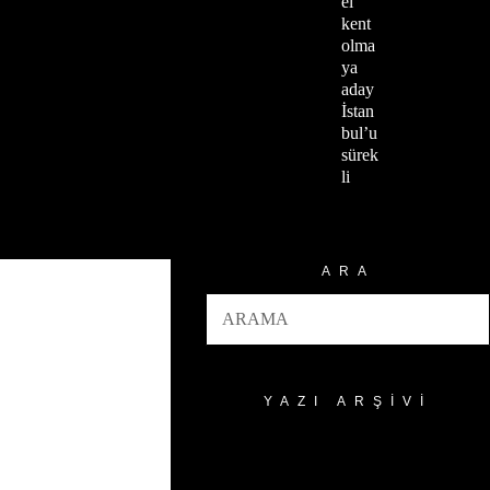
el
kent
olma
ya
aday
İstan
bul’u
sürek
li
ARA
YAZI ARŞIVI
Yazı
Arşivi