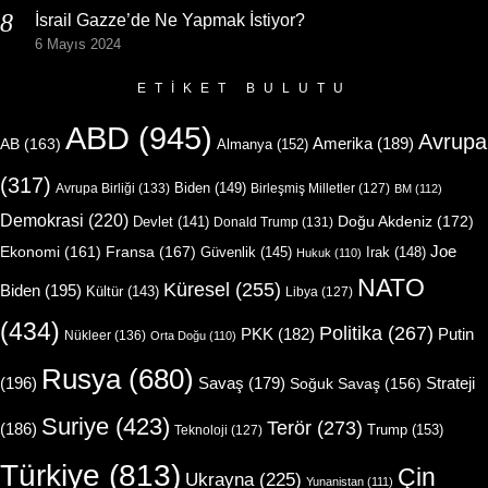
İsrail Gazze’de Ne Yapmak İstiyor?
6 Mayıs 2024
ETIKET BULUTU
ABD
(945)
Avrupa
Amerika
(189)
AB
(163)
Almanya
(152)
(317)
Biden
(149)
Avrupa Birliği
(133)
Birleşmiş Milletler
(127)
BM
(112)
Demokrasi
(220)
Doğu Akdeniz
(172)
Devlet
(141)
Donald Trump
(131)
Joe
Ekonomi
(161)
Fransa
(167)
Güvenlik
(145)
Irak
(148)
Hukuk
(110)
NATO
Küresel
(255)
Biden
(195)
Kültür
(143)
Libya
(127)
(434)
Politika
(267)
Putin
PKK
(182)
Nükleer
(136)
Orta Doğu
(110)
Rusya
(680)
(196)
Strateji
Savaş
(179)
Soğuk Savaş
(156)
Suriye
(423)
Terör
(273)
(186)
Trump
(153)
Teknoloji
(127)
Türkiye
(813)
Çin
Ukrayna
(225)
Yunanistan
(111)