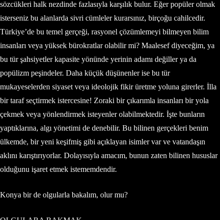
sözcükleri halk nezdinde fazlasıyla karşılık bulur. Eğer popüler olmak
isterseniz bu alanlarda sivri cümleler kurarsınız, birçoğu cahilcedir.
Türkiye’de bu temel gerçeği, rasyonel çözümlemeyi bilmeyen bilim
insanları veya yüksek bürokratlar olabilir mi? Maalesef diyeceğim, ya
bu tür şahsiyetler kapasite yönünde yerinin adamı değiller ya da
popülizm peşindeler. Daha küçük düşünenler ise bu tür
mukayeselerden siyaset veya ideolojik fikir üretme yoluna girerler. İlla
bir taraf seçtirmek istercesine! Zoraki bir çıkarımla insanları bir yola
çekmek veya yönlendirmek isteyenler olabilmektedir. İşte bunların
yaptıklarına, algı yönetimi de denebilir. Bu bilinen gerçekleri benim
ülkemde, bir yeni keşifmiş gibi açıklayan isimler var ve vatandaşın
aklını karıştırıyorlar. Dolayısıyla amacım, bunun zaten bilinen hususlar
olduğunu işaret etmek istememdendir.
Konya bir de olgularla bakalım, olur mu?