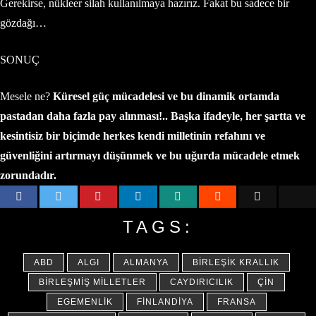
Gerekirse, nükleer silah kullanılmaya hazırız. Fakat bu sadece bir
gözdağı…
SONUÇ
Mesele ne?
Küresel güç mücadelesi ve bu dinamik ortamda
pastadan daha fazla pay alınması!.. Başka ifadeyle, her şartta ve
kesintisiz bir biçimde herkes kendi milletinin refahını ve
güvenliğini artırmayı düşünmek ve bu uğurda mücadele etmek
zorundadır.
TAGS:
ABD
ALGI
ALMANYA
BIRLEŞIK KRALLIK
BIRLEŞMIŞ MILLETLER
CAYDIRICILIK
ÇIN
EGEMENLIK
FINLANDIYA
FRANSA