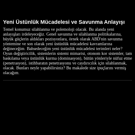
Yeni Üstünlük Mücadelesi ve Savunma Anlayışı
Temel konumuz silahlanma ve polemoloji olacak. Bu alanda yeni
anlayışları irdeleyeceğiz. Genel savunma ve silahlanma politikalarına,
büyük güçlerin aldıkları pozisyonlara, örnek olarak ABD'nin savunma
yöntemine ve son olarak yeni üstünlük mücadelesi kavramlarına
değineceğim. Bahsedeceğim yeni üstünlük mücadelesi terimleri neler?
Oyun değiştiricilik, sistemlerin sistemi mimarisi, otonom kor sistemler, tam
baskılama veya üstünlük kurma (dominasyon), bütün yönleriyle nüfuz etme
(penetrasyon), istihbaratın penetrasyonu ve caydırıcılık için silahlanmak,
olacak. Bunları neyle yapabilirsiniz? Bu makalede size ipuçlarını vermiş
olacağım.