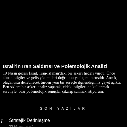
İsrail’in İran Saldırısı ve Polemolojik Analizi
19 Nisan gecesi İsrail, İran-İsfahan'daki bir askeri hedefi vurdu. Önce
alınan bilgiler ve geliş yöntemleri doğru mu yanlış mı tartışıldı. Ancak,
olağanüstü denebilecek türden yeni bir süreçle ilgilendiğimiz gayet açıktı.
Ben sizlere bir askeri analiz yaparak, eldeki bilgileri de kullanmak
suretiyle, bazı poüemolojik sonuçlar çıkarıp sunmak istiyorum.
SON YAZILAR
Stratejik Derinleşme
23 Mayıs 2024