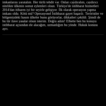
imkanlarını yaratalım. Her türlü tehdit var. Onları caydıralım, caydırıcı
nitelikte ülkenin somut eylemleri olsun. Türkiye'de istihbarat hizmetleri
2014'dan itibaren iyi bir seyirle gelişiyor. İlk olarak operasyon yapma
imkanı oldu. Kötü mü? Operasyonel İstihbarat gayet başarılı. Teröristler ve
bölgemizdeki hasım ülkeler bunu görüyorlar, dikkatleri çekildi. Şimdi de
bu tür ilave yasalar olsun isterim. Doğru adım! Elbette ben bu konuyu
istihbarat açısından ele alacağım, uzmanlığım bu yönde. Hukuk konusu
ayrı.