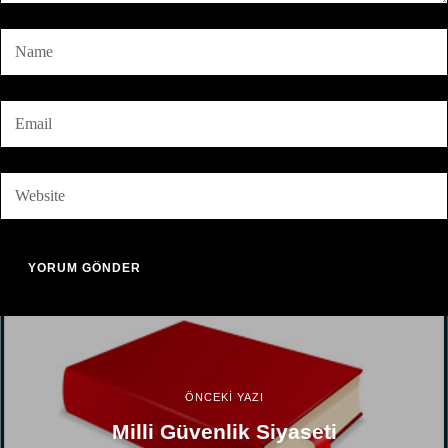
ÖNCEKİ YAZI
Milli Güvenlik Siyaseti