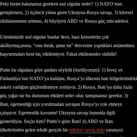
Peki bizim bakmamız gereken asıl olgular neler? 1) NATO’nun
genişlemesi, 2) üçüncü yılına giren Ukrayna-Rusya savaşı, 3) küresel
silahlanmanın artması, 4) büyüyen ABD ve Rusya güç mücadelesi.
Günümüzde asıl olgular bunlar iken, bazı kimselerin çok
akıllıymışçasına, “onu bırak, şunu tut” dercesine yaptıkları anlatımlara
başvurmaları beni hiç etkilemiyor. Fakat etkilenenler olabilir!
Putin bu olgulara göre şunları söyledi (özetliyorum): 1) İsveç ve
Finlandiya’nın NATO’ya katılımı, Rusya’yı ülkenin batı bölgelerindeki
askeri varlığını güçlendirmeye zorluyor. 2) Rusya, Batı’ya daha fazla
güç yığar ise bu durumun etkileri neler olur, tartışmamız gerekir. 3)
Batı, egemenliği için yorulmadan savaşan Rusya’yı yok etmeye
çalışıyor. Egemenlik kavramı! Ukrayna savaşı bununla ilgili
gösteriliyor. Suçlu kim? Putin’e göre Batı! 4) ABD ve Batı
ülkelerinden gelen tehdit gerçek bir
nükleer savaş riski
yaratıyor.