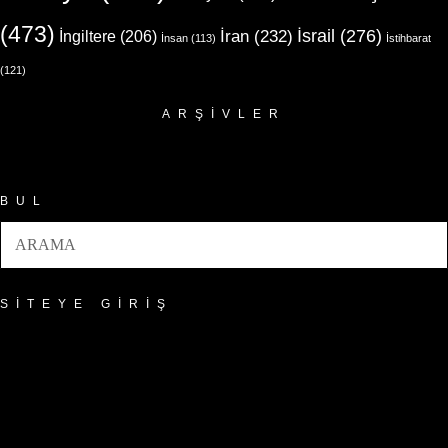
(473)
İsrail
(276)
İngiltere
(206)
İran
(232)
İnsan
(113)
İstihbarat
(121)
ARŞIVLER
Arşivler
BUL
SITEYE GIRIŞ