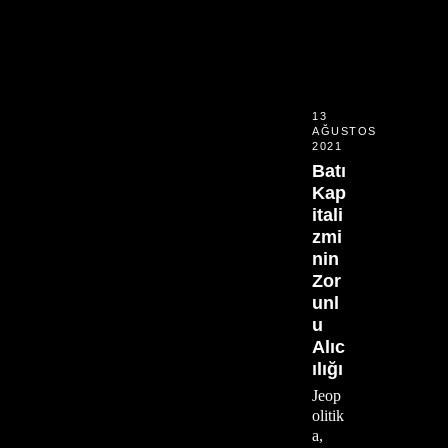
13
AĞUSTOS
2021
Batı
Kap
itali
zmi
nin
Zor
unl
u
Alıc
ılığı
Jeop
olitik
a,