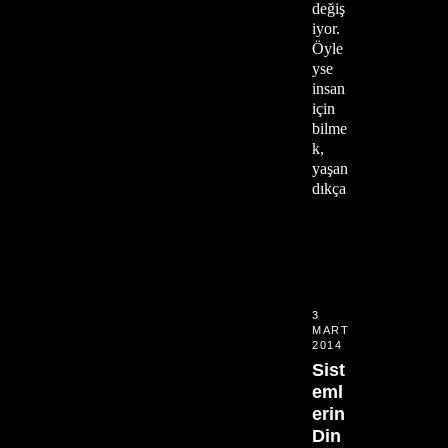
değiş
iyor.
Öyle
yse
insan
için
bilme
k,
yaşan
dıkça
3
MART
2014
Sist
eml
erin
Din