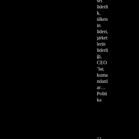
sel
liderli
k,
ülken
in
lideri,
şirket
lerin
liderli
ği,
CEO
’lar,
kuma
ndanl
ar…
Politi
ka
22