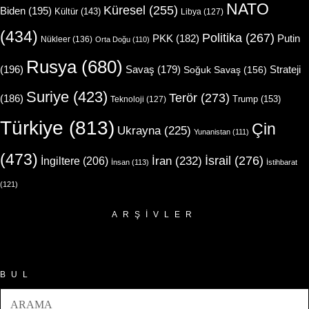
NATO
Küresel
(255)
Biden
(195)
Kültür
(143)
Libya
(127)
(434)
Politika
(267)
Putin
PKK
(182)
Nükleer
(136)
Orta Doğu
(110)
Rusya
(680)
(196)
Strateji
Savaş
(179)
Soğuk Savaş
(156)
Suriye
(423)
Terör
(273)
(186)
Trump
(153)
Teknoloji
(127)
Türkiye
(813)
Çin
Ukrayna
(225)
Yunanistan
(111)
(473)
İsrail
(276)
İngiltere
(206)
İran
(232)
İnsan
(113)
İstihbarat
(121)
ARŞIVLER
Arşivler
BUL