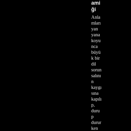
ami
ği
Anla
mları
yan
yana
koyu
nca
büyü
k bir
dil
sorun
salını
n
kaygı
sına
kapılı
p,
duru
p
durur
ken