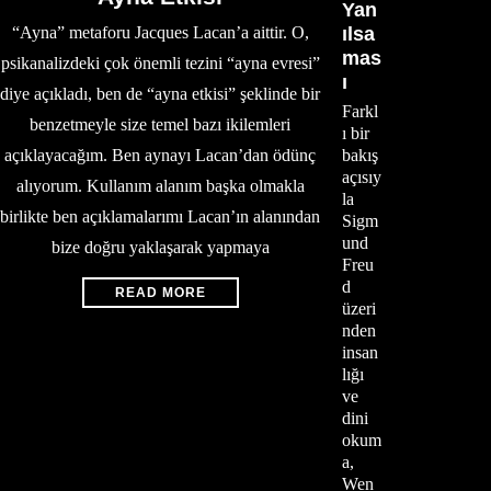
Yan
“Ayna” metaforu Jacques Lacan’a aittir. O,
ılsa
mas
psikanalizdeki çok önemli tezini “ayna evresi”
ı
diye açıkladı, ben de “ayna etkisi” şeklinde bir
Farkl
benzetmeyle size temel bazı ikilemleri
ı bir
açıklayacağım. Ben aynayı Lacan’dan ödünç
bakış
açısıy
alıyorum. Kullanım alanım başka olmakla
la
birlikte ben açıklamalarımı Lacan’ın alanından
Sigm
und
bize doğru yaklaşarak yapmaya
Freu
d
READ MORE
üzeri
nden
insan
lığı
ve
dini
okum
a,
Wen