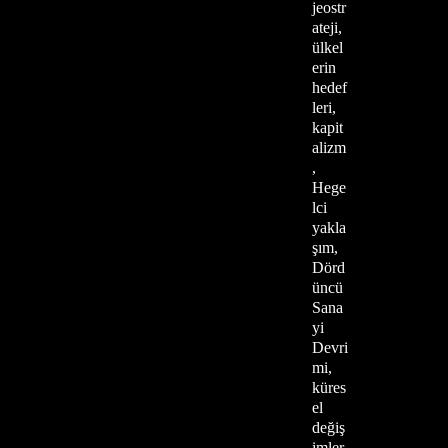
jeostr
ateji,
ülkel
erin
hedef
leri,
kapit
alizm
,
Hege
lci
yakla
şım,
Dörd
üncü
Sana
yi
Devri
mi,
küres
el
değiş
imler,