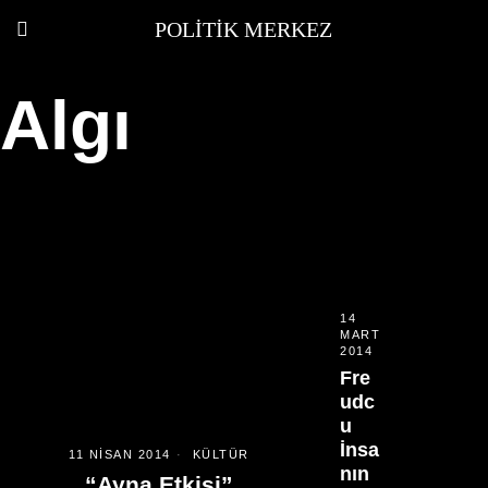
POLITIK MERKEZ
Algı
14
MART
2014
Fre
udc
u
İnsa
11 NISAN 2014
KÜLTÜR
nın
“Ayna Etkisi”