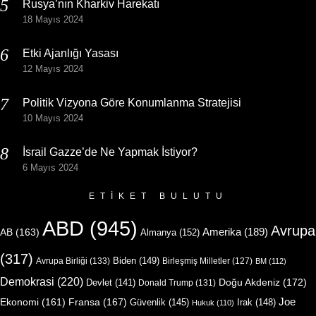
Rusya’nın Kharkiv Harekatı
18 Mayıs 2024
Etki Ajanlığı Yasası
12 Mayıs 2024
Politik Vizyona Göre Konumlanma Stratejisi
10 Mayıs 2024
İsrail Gazze’de Ne Yapmak İstiyor?
6 Mayıs 2024
ETIKET BULUTU
ABD
(945)
Avrupa
Amerika
(189)
AB
(163)
Almanya
(152)
(317)
Biden
(149)
Avrupa Birliği
(133)
Birleşmiş Milletler
(127)
BM
(112)
Demokrasi
(220)
Doğu Akdeniz
(172)
Devlet
(141)
Donald Trump
(131)
Joe
Ekonomi
(161)
Fransa
(167)
Güvenlik
(145)
Irak
(148)
Hukuk
(110)