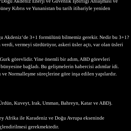
“Doğu Akdeniz Enerji ve Güvenlik İşbirliği Anlaşması ve
ney Kıbrıs ve Yunanistan bu tarih itibariyle yeniden
oğu Akdeniz’de 3+1 formülünü bilmemiz gerekir. Nedir bu 3+1?
erdi, vermeyi sürdürüyor, askeri üsler açtı, var olan üsleri
urk görevlidir. Yine önemli bir adım, ABD görevleri
yesine bağladı. Bu gelişmelerin habercisi adımlar idi.
 ve Normalleşme süreçlerine göre inşa edilen yapılardır.
 Ürdün, Kuveyt, Irak, Umman, Bahreyn, Katar ve ABD).
zey Afrika ile Karadeniz ve Doğu Avrupa ekseninde
üçlendirilmesi gerekmektedir.