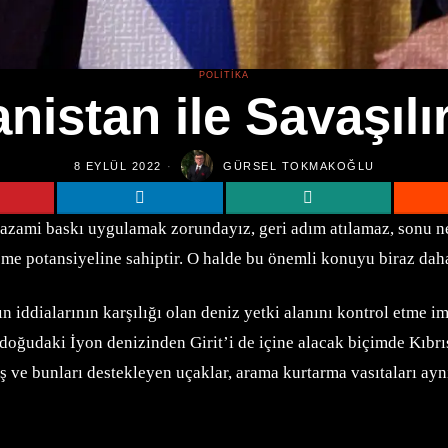
POLITIKA
nistan ile Savaşılı
8 EYLÜL 2022
GÜRSEL TOKMAKOĞLU
 azami baskı uygulamak zorundayız, geri adım atılamaz, sonu n
şme potansiyeline sahiptir. O halde bu önemli konuyu biraz dah
iddialarının karşılığı olan deniz yetki alanını kontrol etme i
udaki İyon denizinden Girit’i de içine alacak biçimde Kıbrıs
 ve bunları destekleyen uçaklar, arama kurtarma vasıtaları ay