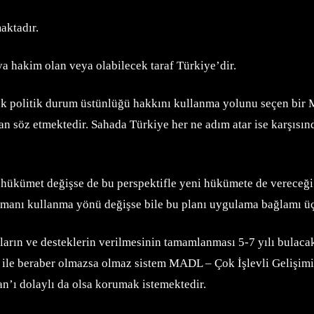
aktadır.
a hakim olan veya olabilecek taraf Türkiye’dir.
 politik durum üstünlüğü hakkını kullanma yolunu seçen bir Mi
dan söz etmektedir. Sahada Türkiye her ne adım atar ise karşısı
hükümet değişse de bu perspektifle yeni hükümete de vereceği
e zamanı kullanma yönü değişse bile bu planı uygulama bağlamı ü
rın ve desteklerin verilmesinin tamamlanması 5-7 yılı bulacaktı
5 ile beraber olmazsa olmaz sistem MADL – Çok İşlevli Gelişimi
n’ı dolaylı da olsa korumak istemektedir.