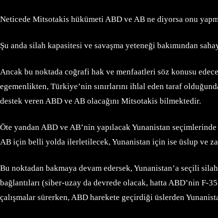
Neticede Mitsotakis hükümeti ABD ve AB ne diyorsa onu yapm
Şu anda silah kapasitesi ve savaşma yeteneği bakımından sahay
Ancak bu noktada coğrafi hak ve menfaatleri söz konusu edecek
egemenlikten, Türkiye’nin sınırlarını ihlal eden taraf olduğun
destek veren ABD ve AB olacağını Mitsotakis bilmektedir.
Öte yandan ABD ve AB’nin yapılacak Yunanistan seçimlerinde 
AB için belli yolda ilerletilecek, Yunanistan için ise üslup v
Bu noktadan bakmaya devam edersek, Yunanistan’a seçili silahla
bağlantıları (siber-uzay da devrede olacak, hatta ABD’nin F-3
çalışmalar sürerken, ABD harekete geçirdiği üslerden Yunanista