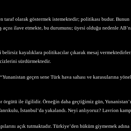
en taraf olarak göstermek istemektedir; politikası budur. Bunu
ş açısı ilave etmekte, bu durumunu; üyesi olduğu nedenle AB’ni
i belirsiz kayalıklara politikacılar çıkarak mesaj vermektedirl
cizlerini sürdürmektedir.
Yunanistan geçen sene Türk hava sahası ve karasularına yönel
ör örgütü ile ilgilidir. Örneğin daha geçtiğimiz gün, Yunanist
Tanrıkulu, İstanbul’da yakalandı. Neyi anlıyoruz? Lavrion kampı
 kapılarını açık tutmaktadır. Türkiye’den hüküm giymemek adına