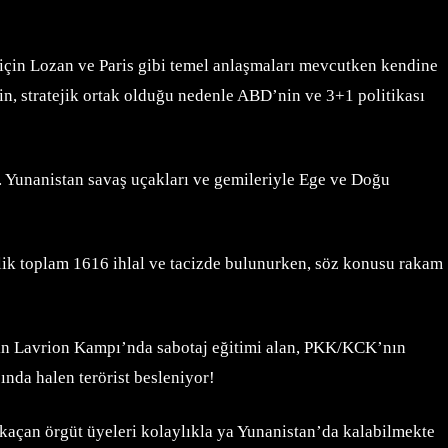
n için Lozan ve Paris gibi temel anlaşmaları mevcutken kendine
n, stratejik ortak olduğu nedenle ABD’nin ve 3+1 politikası
er. Yunanistan savaş uçakları ve gemileriyle Ege ve Doğu
ik toplam 1616 ihlal ve tacizde bulunurken, söz konusu rakam
an’ın Lavrion Kampı’nda sabotaj eğitimi alan, PKK/KCK’nın
nda halen terörist besleniyor!
 kaçan örgüt üyeleri kolaylıkla ya Yunanistan’da kalabilmekte