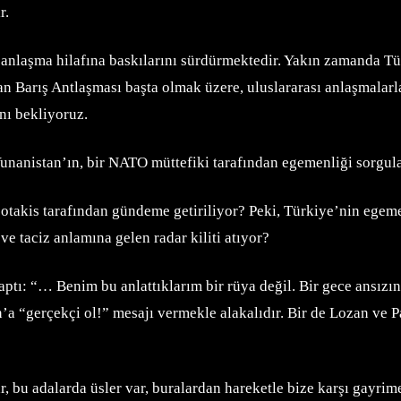
r.
anlaşma hilafına baskılarını sürdürmektedir. Yakın zamanda Tür
n Barış Antlaşması başta olmak üzere, uluslararası anlaşmalarla
nı bekliyoruz.
Yunanistan’ın, bir NATO müttefiki tarafından egemenliği sorgul
otakis tarafından gündeme getiriliyor? Peki, Türkiye’nin egem
e taciz anlamına gelen radar kiliti atıyor?
ı: “… Benim bu anlattıklarım bir rüya değil. Bir gece ansızın g
’a “gerçekçi ol!” mesajı vermekle alakalıdır. Bir de Lozan ve Pa
bu adalarda üsler var, buralardan hareketle bize karşı gayrime