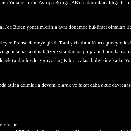
ilenen Yunanistan’ın Avrupa Birliği (AB) fonlarından aldığı 
 Joe Biden yönetimlerinin aynı dönemde hükümet olmaları ile 
eyen Fransa devreye girdi. Total şirketinin Kıbrıs güneyindeki
ğı ve gemisi başta olmak üzere silahlanma programı bunu kapsa
ecek (onlar böyle görüyorlar) Kıbrıs Adası bölgesine kadar Yu
 atılan adımların devamı olarak ve fakat daha aktif davranar
n oluşur.