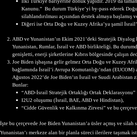
İlki Türkiye bariyerine dönük yapıdır. 2019’da tama
Kanunu.” Bu durum Türkiye’yi by-pass ederek Doğu Ak
silahlandırılması açısından destek almaya başlamış ve 
Diğeri ise Orta Doğu ve Kuzey Afrika’ya şamil İsrai
ABD ve Yunanistan’ın Ekim 2021’deki Stratejik Diyalog 
Yunanistan, Rumlar, İsrail ve ABD birlikteliği. Bu durumd
genişletti, enerji şirketlerine Kıbrıs bölgesinde çalışın de
Joe Biden işbaşına gelir gelmez Orta Doğu ve Kuzey Afri
bağlamında İsrail’i Avrupa Komutanlığı’ndan (EUCOM) a
Ağustos 2022’de Joe Biden’ın İsrail ve Suudi Arabistan z
Bunlar:
“ABD-İsrail Stratejik Ortaklığı Ortak Deklarasyonu”
I2U2 oluşumu (İsrail, BAE, ABD ve Hindistan),
“Cidde Güvenlik ve Kalkınma Zirvesi” ve bu çerçeve
İşte bu çerçevede Joe Biden Yunanistan’a üsler açmış ve silah
Yunanistan’ı merkeze alan bir planla süreci ilerilere taşımak i