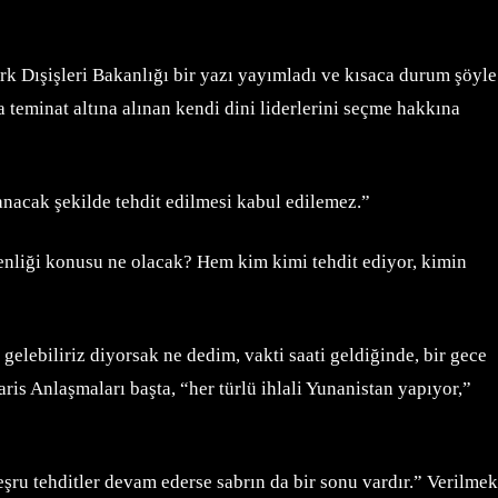
k Dışişleri Bakanlığı bir yazı yayımladı ve kısaca durum şöyle
 teminat altına alınan kendi dini liderlerini seçme hakkına
anacak şekilde tehdit edilmesi kabul edilemez.”
enliği konusu ne olacak? Hem kim kimi tehdit ediyor, kimin
elebiliriz diyorsak ne dedim, vakti saati geldiğinde, bir gece
ris Anlaşmaları başta, “her türlü ihlali Yunanistan yapıyor,”
şru tehditler devam ederse sabrın da bir sonu vardır.” Verilmek