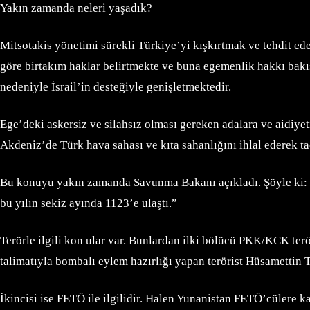
Yakın zamanda neleri yaşadık?
Mitsotakis yönetimi sürekli Türkiye’yi kışkırtmak ve tehdit ed
göre birtakım haklar belirtmekte ve buna egemenlik hakkı bakı
nedeniyle İsrail’in desteğiyle genişletmektedir.
Ege’deki askersiz ve silahsız olması gereken adalara ve aidiyet
Akdeniz’de Türk hava sahası ve kıta sahanlığını ihlal ederek ta
Bu konuyu yakın zamanda Savunma Bakanı açıkladı. Şöyle ki: “
bu yılın sekiz ayında 1123’e ulaştı.”
Terörle ilgili kon ular var. Bunlardan ilki bölücü PKK/KCK ter
talimatıyla bombalı eylem hazırlığı yapan terörist Hüsamettin 
İkincisi ise FETÖ ile ilgilidir. Halen Yunanistan FETÖ’cülere