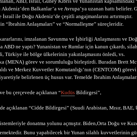
mlanan, ABD, İsrail, Güney Kıbrıs ve Yunanistan kapsamındaki 
deniz’den Balkanlar’a ve Avrupa’ya uzanan hattı belirler. Gü
İsrail ile Doğu Akdeniz’de çeşitli angajmanlarını artırmıştır.
l’in “İbrahim Anlaşmaları” ve “Normalleşme” süreçleridir.
kararlarını, imzalanan Savunma ve İşbirliği Anlaşmasını ve D
a ABD ne yaptı? Yunanistan ve Rumlar için kanun çıkardı, silah v
di, Türkiye ile bölge ülkelerinin yakınlaşmasını önledi, vs.
ka (MENA) görev ve sorumluluğu birleştirdi. Buradan Brett McG
ldı ve Merkez Kuvvetler Komutanlığı’nın (CENTCOM) görevi bün
iyaretiyle belirlenen üç husus var. Temelde İbrahim Anlaşmaları
 ve bu çerçevede açıklanan “
Kudüs
Bildirgesi”,
de açıklanan “Cidde Bildirgesi” (Suudi Arabistan, Mısır, BAE,
 sistemleriyle donatma yolunu açmıştır. Biden,Orta Doğu ve Ku
stemektedir. Bunu yapabilecek bir Yunan silahlı kuvvetlerinin g