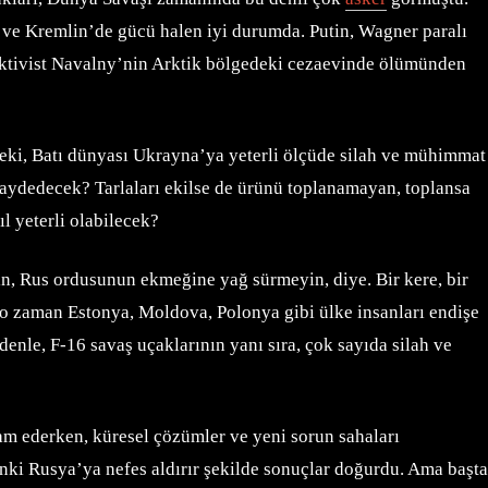
or ve Kremlin’de gücü halen iyi durumda. Putin, Wagner paralı
n, aktivist Navalny’nin Arktik bölgedeki cezaevinde ölümünden
Peki, Batı dünyası Ukrayna’ya yeterli ölçüde silah ve mühimmat
 kaydedecek? Tarlaları ekilse de ürünü toplanamayan, toplansa
l yeterli olabilecek?
ın, Rus ordusunun ekmeğine yağ sürmeyin, diye. Bir kere, bir
te o zaman Estonya, Moldova, Polonya gibi ülke insanları endişe
enle, F-16 savaş uçaklarının yanı sıra, çok sayıda silah ve
am ederken, küresel çözümler ve yeni sorun sahaları
anki Rusya’ya nefes aldırır şekilde sonuçlar doğurdu. Ama başta