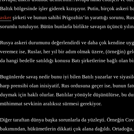
Baltık bölgesinde işler giderek kızışıyor. Putin, birçok askeri
asker
şirketi ve bunun sahibi Prigozhin’in yarattığı sorunu, Ru
sorumlu tutuluyor. Bütün bunlarla birlikte savaşın üçüncü yılın
Rusya askeri durumunu değerlendirdi ve daha çok kendine uygun
veremez ise, Ruslar, her yıl bir adım olmak üzere, (örneğin) g
da hangi bedelle satıldığı konusu Batı şirketlerine bağlı olan b
Bugünlerde savaş nedir bunu iyi bilen Batılı yazarlar ve siyas
harp prensibi olan inisiyatif, Rus ordusuna geçer ise, bunun fa
duymak için haklı olurlar. Batılılar yönüyle düşünülürse, bu du
mühimmat sevkinin aralıksız sürmesi gerekiyor.
Diğer taraftan dünya başka sorunlarla da yüzleşti. Örneğin Cov
bakımından, hükümetlerin dikkati çok alana dağıldı. Ortadoğu, 