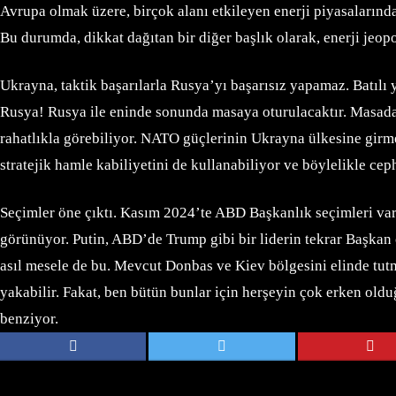
Avrupa olmak üzere, birçok alanı etkileyen enerji piyasalarında
Bu durumda, dikkat dağıtan bir diğer başlık olarak, enerji jeopo
Ukrayna, taktik başarılarla Rusya’yı başarısız yapamaz. Batılı y
Rusya! Rusya ile eninde sonunda masaya oturulacaktır. Masada
rahatlıkla görebiliyor. NATO güçlerinin Ukrayna ülkesine girmes
stratejik hamle kabiliyetini de kullanabiliyor ve böylelikle ce
Seçimler öne çıktı. Kasım 2024’te ABD Başkanlık seçimleri var
görünüyor. Putin, ABD’de Trump gibi bir liderin tekrar Başka
asıl mesele de bu. Mevcut Donbas ve Kiev bölgesini elinde t
yakabilir. Fakat, ben bütün bunlar için herşeyin çok erken old
benziyor.