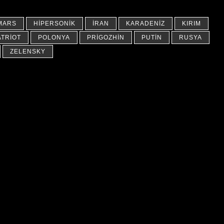
MARS
HIPERSONIK
İRAN
KARADENIZ
KIRIM
ATRIOT
POLONYA
PRIGOZHIN
PUTIN
RUSYA
ZELENSKY