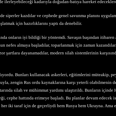
e ilerleyebileceği kadarıyla doğudan-batıya hareket edeceklerd
lde siperler kazdılar ve cephede genel savunma planını uygulam
şlatmak için hazırlıklarını yaptı da denebilir.
nda onların iyi bildiği bir yöntemdi. Savaşın başından itibare
 nefes almaya başladılar, toparlanmak için zaman kazandılar.
rı zor şartlara dayanamadılar, modern silah sistemlerinin karşısı
ıyordu. Bunları kullanacak askerleri, eğitimlerini müteakip, pe
luyla, zengin Rus ordu kaynaklarına karşı yeterli olabilmenin de
utarında silah ve mühimmat yardımı ulaştırıldı. Bunların için
eği, cephe hattında erimeye başladı. Bu planlar devam edecek is
u her iki taraf için de geçerliydi hem Rusya hem Ukrayna. Ama