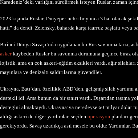
Karadeniz’deki varlığını sürdürmek isteyen Ruslar, zaman içind
2023 kışında Ruslar, Dinyeper nehri boyunca 3 hat olacak şeki
hattı” da dendi. Zelensky, baharda karşı taarruz başlattı veya ba
Birinci Dünya Savaşı’nda uygulanan bu Rus savunma tarzı, aslı
asker
kaybeden Ruslar bu savunma durumuna geçince biraz olsun
lojistik, ama en çok askeri-eğitim eksikleri vardı, ağır silahla
mayınlara ve denizaltı saldırılarına güvendiler.
Ukrayna, Batı’dan, özellikle ABD’den, gelişmiş silah yardımı al
destekli idi. Ama bunun da bir sınırı vardı. Dışarıdan taşıma yo
desteğini almaktaydı. Ukrayna’ya neredeyse 60 milyar dolar t
aldığı askeri de diğer yardımlar, seçilen
operasyon
planları ger
gerekiyordu. Savaş uzadıkça asıl mesele bu oldu: Yardımlar. B