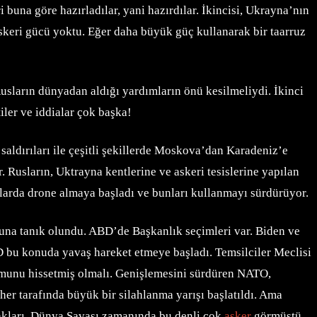
 buna göre hazırladılar, yani hazırdılar. İkincisi, Ukrayna’nın
skeri gücü yoktu. Eğer daha büyük güç kullanarak bir taarruz
sların dünyadan aldığı yardımların önü kesilmeliydi. İkinci
iler ve iddialar çok başka!
aldırıları ile çeşitli şekillerde Moskova’dan Karadeniz’e
. Rusların, Uktrayna kentlerine ve askeri tesislerine yapılan
rlarda drone almaya başladı ve bunları kullanmayı sürdürüyor.
na tanık olundu. ABD’de Başkanlık seçimleri var. Biden ve
 bu konuda yavaş hareket etmeye başladı. Temsilciler Meclisi
munu hissetmiş olmalı. Genişlemesini sürdüren NATO,
her tarafında büyük bir silahlanma yarışı başlatıldı. Ama
prakları, Dünya Savaşı zamanında bu denli çok
asker
görmüştü.