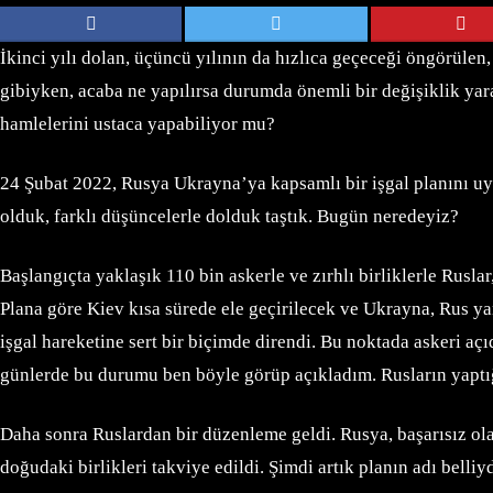
İkinci yılı dolan, üçüncü yılının da hızlıca geçeceği öngörüle
gibiyken, acaba ne yapılırsa durumda önemli bir değişiklik yar
hamlelerini ustaca yapabiliyor mu?
24 Şubat 2022, Rusya Ukrayna’ya kapsamlı bir işgal planını u
olduk, farklı düşüncelerle dolduk taştık. Bugün neredeyiz?
Başlangıçta yaklaşık 110 bin askerle ve zırhlı birliklerle Rusl
Plana göre Kiev kısa sürede ele geçirilecek ve Ukrayna, Rus ya
işgal hareketine sert bir biçimde direndi. Bu noktada askeri aç
günlerde bu durumu ben böyle görüp açıkladım. Rusların yaptı
Daha sonra Ruslardan bir düzenleme geldi. Rusya, başarısız ol
doğudaki birlikleri takviye edildi. Şimdi artık planın adı belli