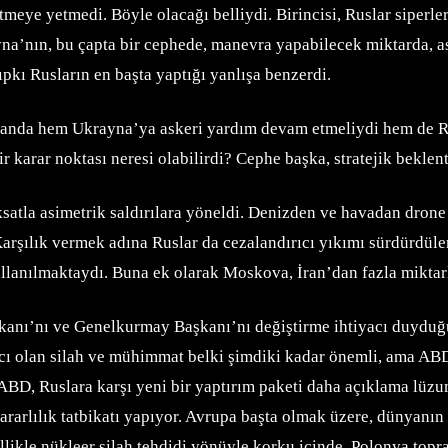
eye yetmedi. Böyle olacağı belliydi. Birincisi, Ruslar siperleri
yna’nın, bu çapta bir cephede, manevra yapabilecek miktarda, a
ıpkı Rusların en başta yaptığı yanlışa benzerdi.
ı anda hem Ukrayna’ya askeri yardım devam etmeliydi hem de Ru
r karar noktası neresi olabilirdi? Cephe başka, stratejik beklent
atla asimetrik saldırılara yöneldi. Denizden ve havadan drone s
 Karşılık vermek adına Ruslar da cezalandırıcı yıkımı sürdürdüler
kullanılmaktaydı. Buna ek olarak Moskova, İran’dan fazla mikta
anı’nı ve Genelkurmay Başkanı’nı değiştirme ihtiyacı duyduğu
cı olan silah ve mühimmat belki şimdiki kadar önemli, ama ABD
, Ruslara karşı yeni bir yaptırım paketi daha açıklama lüzu
ararlılık tatbikatı yapıyor. Avrupa başta olmak üzere, dünyanın 
ellikle nükleer silah tehdidi yönüyle korku içinde. Polonya to