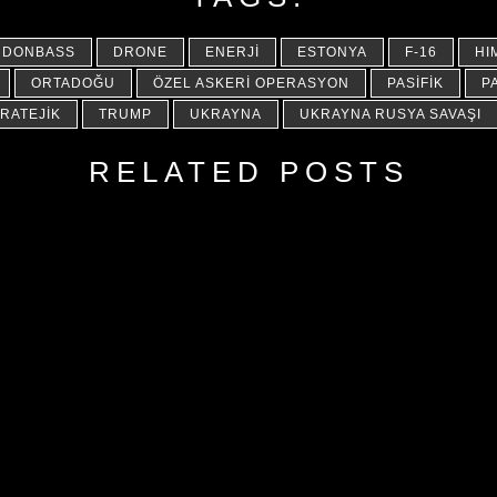
DONBASS
DRONE
ENERJI
ESTONYA
F-16
HI
ORTADOĞU
ÖZEL ASKERI OPERASYON
PASIFIK
P
RATEJIK
TRUMP
UKRAYNA
UKRAYNA RUSYA SAVAŞI
RELATED POSTS