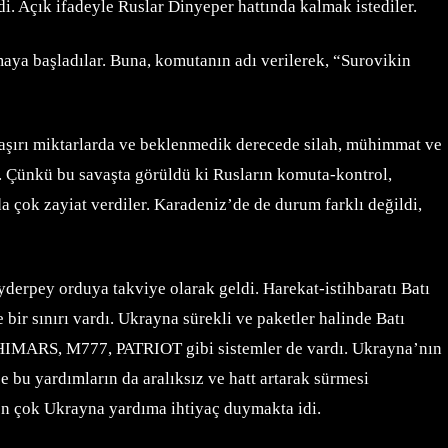
i. Açık ifadeyle Ruslar Dinyeper hattında kalmak istediler.
aya başladılar. Buna, komutanın adı verilerek, “Surovikin
n aşırı miktarlarda ve beklenmedik derecede silah, mühimmat ve
 Çünkü bu savaşta görüldü ki Rusların komuta-kontrol,
nda çok zayiat verdiler. Karadeniz’de de durum farklı değildi,
yderpey orduya takviye olarak geldi. Harekat-istihbaratı Batı
 bir sınırı vardı. Ukrayna sürekli ve paketler halinde Batı
de HIMARS, M777, PATRIOT gibi sistemler de vardı. Ukrayna’nın
e bu yardımların da aralıksız ve hatt artarak sürmesi
 en çok Ukrayna yardıma ihtiyaç duymakta idi.