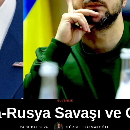
GÜVENLIK
-Rusya Savaşı ve 
24 ŞUBAT 2024
GÜRSEL TOKMAKOĞLU