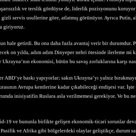
 başarısızlık ve terslik gördüyse de, liderlik pozisyonunu koruy
s gizli servis usullerine göre, atlatmış görünüyor. Ayrıca Puti
a giriyoruz.
 hale getirdi. Bu ona daha fazla avantaj verir bir durumdur. 
elecek on yılda, adım adım Dinyeper nehri ötesinde ilerleme mi
ir Ukrayna’nın ekonomisi, bütün bu savaş zorluklarına karşı nası
iler ABD’ye baskı yapıyorlar; sakın Ukrayna’yı yalnız bırakmay
turasının Avrupa kentlerine kadar çıkabileceği endişesi var. İş
rumda inisiyatifin Ruslara asla verilmemesi gerekiyor. Ve bu ned
id-19 ve bununla birlikte gelişen ekonomik-ticari sorunlar dev
Pasifik ve Afrika gibi bölgelerdeki olaylar geliştikçe, durum s