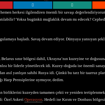
n, hemen herkesi ilgilendiren önemli bir savaşı değerlendiriyor
atılabilir? Yoksa bugünkü muğlaklık devam mı edecek? Cephede v
ygulamaya başladı. Savaş devam ediyor. Dünyaya yansıyan şekl
ar, Belarus sınır bölgesi dahil, Ukrayna’nın kuzeyine ve doğusun
nlısı bir liderle yönetilecek idi. Kuzey-doğuda ise önemli sana
ıdan asıl yanlışın sahibi Rusya idi. Çünkü bu tarz bir taarruz p
ğı Harp Prensiplerine uymuyor, dedim.
an birliklerini kuzeyden tamamen çekti ve yeniden tertiplenmek
ydi: Özel Askeri
Operasyon
. Hedefi ise Kırım ve Donbass bölgesin