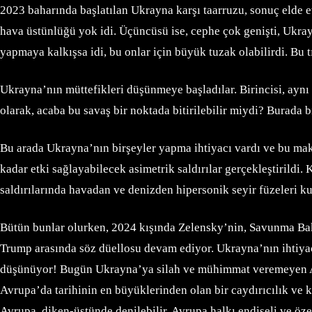
2023 baharında başlatılan Ukrayna karşı taarruzu, sonuç elde etm
hava üstünlüğü yok idi. Üçüncüsü ise, cephe çok genişti, Ukra
yapmaya kalkışsa idi, bu onlar için büyük tuzak olabilirdi. Bu t
Ukrayna’nın müttefikleri düşünmeye başladılar. Birincisi, ayn
olarak, acaba bu savaş bir noktada bitirilebilir miydi? Burada bi
Bu arada Ukrayna’nın birşeyler yapma ihtiyacı vardı ve bu maks
kadar etki sağlayabilecek asimetrik saldırılar gerçekleştirildi.
saldırılarında havadan ve denizden hipersonik seyir füzeleri 
Bütün bunlar olurken, 2024 kışında Zelensky’nin, Savunma Bak
Trump arasında söz düellosu devam ediyor. Ukrayna’nın ihtiya
düşünüyor! Bugün Ukrayna’ya silah ve mühimmat veremeyen ABD
Avrupa’da tarihinin en büyüklerinden olan bir caydırıcılık ve k
Avrupa, diken-üstünde denilebilir. Avrupa halkı endişeli ve öz