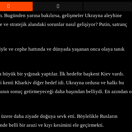
um. Bugünden yarına bakılırsa, gelişmeler Ukrayna aleyhine
e stratejik alandaki sorunlar nasıl gelişiyor? Putin, satranç
iyle ve cephe hattında ve dünyada yaşanan onca olaya tanık
a büyük bir yığınak yaptılar. İlk hedefte başkent Kiev vardı.
yi kenti Kharkiv diğer hedef idi. Ukrayna ordusu ve halkı bu
lanının sonuç getirmeyeceği daha başından belliydi. En azından o
 üzere daha ziyade doğuya sevk etti. Böylelikle Rusların
de belli bir arazi ve kıyı kesimini ele geçirmekti.