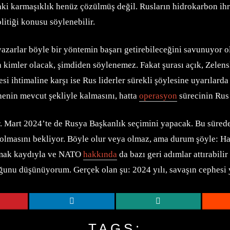
ki karmaşıklık henüz çözülmüş değil. Rusların hidrokarbon ihrac
litiği konusu söylenebilir.
azarlar böyle bir yöntemin başarı getirebileceğini savunuyor ols
 kimler olacak, şimdiden söylenemez. Fakat şurası açık, Zele
i ihtimaline karşı ise Rus liderler sürekli şöylesine uyarılarda
phenin mevcut şekliyle kalmasını, hatta
operasyon
sürecinin Rus 
. Mart 2024’te de Rusya Başkanlık seçimini yapacak. Bu sürede
n olmasını bekliyor. Böyle olur veya olmaz, ama durum şöyle: 
utmak kaydıyla ve NATO
hakkında
da bazı geri adımlar attırabilir
uğunu düşünüyorum. Gerçek olan şu: 2024 yılı, savaşın cephesi 
TAGS: