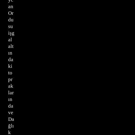
an
Or
du
su
işg
al
alt
ın
da
ki
to
pr
ak
lar
ın
da
ve
Da
ğlı
k