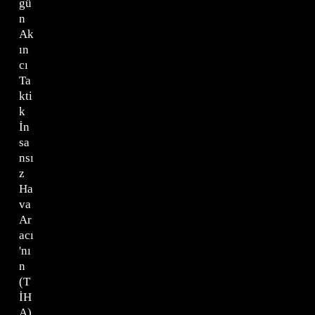
gü
n
Ak
ın
cı
Ta
kti
k
İn
sa
nsı
z
Ha
va
Ar
acı
'nı
n
(T
İH
A)