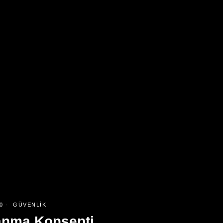
0
GÜVENLIK
lanma Konsepti