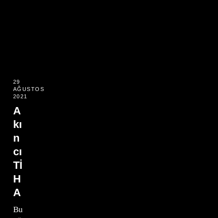
29
AĞUSTOS
2021
A
kı
n
cı
Tİ
H
A
Bu