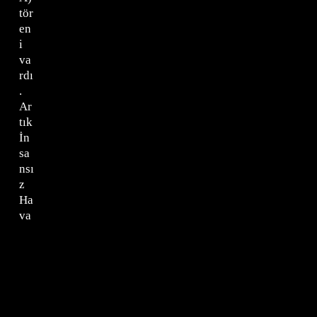
tör
en
i
va
rdı
.
Ar
tık
İn
sa
nsı
z
Ha
va