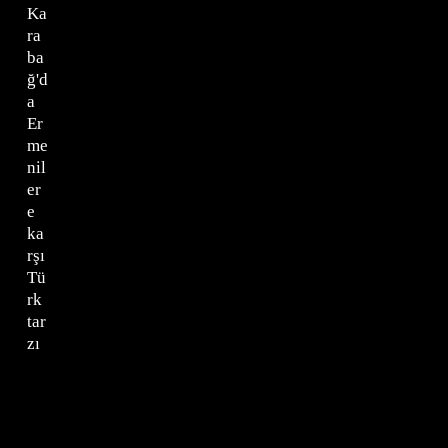
Ka
ra
ba
ğ'd
a
Er
me
nil
er
e
ka
rşı
Tü
rk
tar
zı