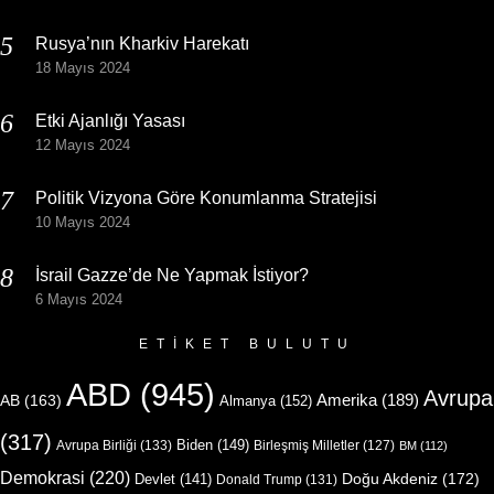
Rusya’nın Kharkiv Harekatı
18 Mayıs 2024
Etki Ajanlığı Yasası
12 Mayıs 2024
Politik Vizyona Göre Konumlanma Stratejisi
10 Mayıs 2024
İsrail Gazze’de Ne Yapmak İstiyor?
6 Mayıs 2024
ETIKET BULUTU
ABD
(945)
Avrupa
Amerika
(189)
AB
(163)
Almanya
(152)
(317)
Biden
(149)
Avrupa Birliği
(133)
Birleşmiş Milletler
(127)
BM
(112)
Demokrasi
(220)
Doğu Akdeniz
(172)
Devlet
(141)
Donald Trump
(131)