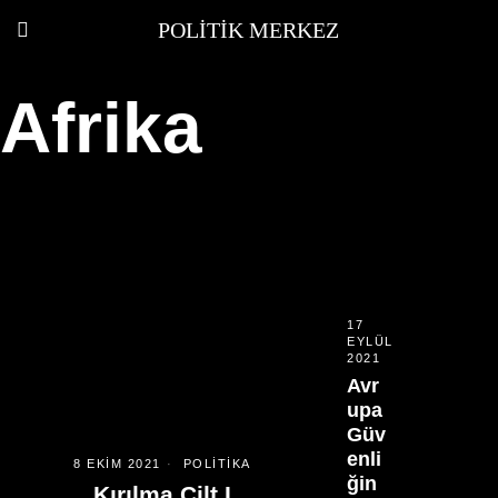
POLITIK MERKEZ
Afrika
17
EYLÜL
2021
Avr
upa
Güv
enli
8 EKIM 2021
POLITIKA
ğin
Kırılma Cilt I