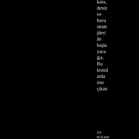
kara,
deniz
ve
hava
strate
jileri
ile
başla
yaca
ğız.
Bu
konul
arda
öne
çıkan
30
NISAN