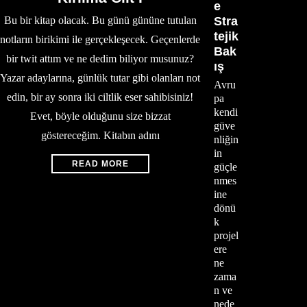
e
Bu bir kitap olacak. Bu günü gününe tutulan
Stra
tejik
notların birikimi ile gerçekleşecek. Geçenlerde
Bak
bir twit attım ve ne dedim biliyor musunuz?
ış
Yazar adaylarına, günlük tutar gibi olanları not
Avru
edin, bir ay sonra iki ciltlik eser sahibisiniz!
pa
kendi
Evet, böyle olduğunu size bizzat
güve
göstereceğim. Kitabın adını
nliğin
in
READ MORE
güçle
nmes
ine
dönü
k
projel
ere
ne
zama
n ve
nede