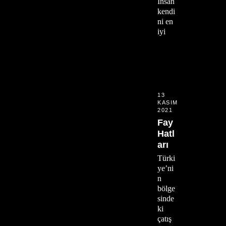
İnsan
kendi
ni en
iyi
13
KASIM
2021
Fay
Hatl
arı
Türki
ye’ni
n
bölge
sinde
ki
çatış