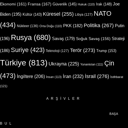
Joe
Ekonomi
(161)
Fransa
(167)
Güvenlik
(145)
Irak
(148)
Hukuk
(110)
NATO
Küresel
(255)
Biden
(195)
Kültür
(143)
Libya
(127)
(434)
Politika
(267)
Putin
PKK
(182)
Nükleer
(136)
Orta Doğu
(110)
Rusya
(680)
(196)
Strateji
Savaş
(179)
Soğuk Savaş
(156)
Suriye
(423)
Terör
(273)
(186)
Trump
(153)
Teknoloji
(127)
Türkiye
(813)
Çin
Ukrayna
(225)
Yunanistan
(111)
(473)
İsrail
(276)
İngiltere
(206)
İran
(232)
İnsan
(113)
İstihbarat
(121)
ARŞIVLER
Arşivler
BAŞA
BUL