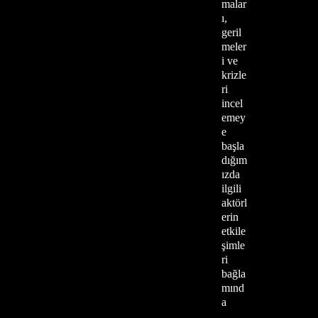
malar
ı,
geril
meler
i ve
krizle
ri
incel
emey
e
başla
dığım
ızda
ilgili
aktörl
erin
etkile
şimle
ri
bağla
mınd
a