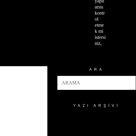
yapıl
arını
kontr
ol
etme
k mi
istersi
niz,
ARA
YAZI ARŞIVI
Yazı
Arşivi