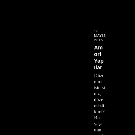
18
MAYIS
2015
Am
orf
Yap
ılar
Düze
n mi
istersi
niz,
düze
nsizli
k mi?
Bu
yaşa
mın