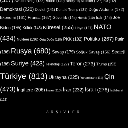
(317)
Biden
(149)
Avrupa Birliği
(133)
Birleşmiş Milletler
(127)
BM
(112)
Demokrasi
(220)
Doğu Akdeniz
(172)
Devlet
(141)
Donald Trump
(131)
Joe
Ekonomi
(161)
Fransa
(167)
Güvenlik
(145)
Irak
(148)
Hukuk
(110)
NATO
Küresel
(255)
Biden
(195)
Kültür
(143)
Libya
(127)
(434)
Politika
(267)
Putin
PKK
(182)
Nükleer
(136)
Orta Doğu
(110)
Rusya
(680)
(196)
Strateji
Savaş
(179)
Soğuk Savaş
(156)
Suriye
(423)
Terör
(273)
(186)
Trump
(153)
Teknoloji
(127)
Türkiye
(813)
Çin
Ukrayna
(225)
Yunanistan
(111)
(473)
İsrail
(276)
İngiltere
(206)
İran
(232)
İnsan
(113)
İstihbarat
(121)
ARŞIVLER
Arşivler