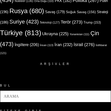
(434)
Politika
(267)
Putin
PKK
(182)
Nükleer
(136)
Orta Doğu
(110)
Rusya
(680)
(196)
Strateji
Savaş
(179)
Soğuk Savaş
(156)
Suriye
(423)
Terör
(273)
(186)
Trump
(153)
Teknoloji
(127)
Türkiye
(813)
Çin
Ukrayna
(225)
Yunanistan
(111)
(473)
İsrail
(276)
İngiltere
(206)
İran
(232)
İnsan
(113)
İstihbarat
(121)
ARŞIVLER
Arşivler
BUL
SITEYE GIRIŞ