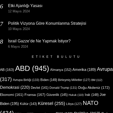
Etki Ajanlığı Yasası
12 Mayıs 2024
Politik Vizyona Göre Konumlanma Stratejisi
10 Mayıs 2024
İsrail Gazze’de Ne Yapmak İstiyor?
6 Mayıs 2024
ETIKET BULUTU
ABD
(945)
Avrupa
Amerika
(189)
AB
(163)
Almanya
(152)
(317)
Biden
(149)
Avrupa Birliği
(133)
Birleşmiş Milletler
(127)
BM
(112)
Demokrasi
(220)
Doğu Akdeniz
(172)
Devlet
(141)
Donald Trump
(131)
Joe
Ekonomi
(161)
Fransa
(167)
Güvenlik
(145)
Irak
(148)
Hukuk
(110)
NATO
Küresel
(255)
Biden
(195)
Kültür
(143)
Libya
(127)