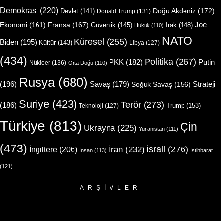
Demokrasi
(220)
Doğu Akdeniz
(172)
Devlet
(141)
Donald Trump
(131)
Joe
Ekonomi
(161)
Fransa
(167)
Güvenlik
(145)
Irak
(148)
Hukuk
(110)
NATO
Küresel
(255)
Biden
(195)
Kültür
(143)
Libya
(127)
(434)
Politika
(267)
Putin
PKK
(182)
Nükleer
(136)
Orta Doğu
(110)
Rusya
(680)
(196)
Strateji
Savaş
(179)
Soğuk Savaş
(156)
Suriye
(423)
Terör
(273)
(186)
Trump
(153)
Teknoloji
(127)
Türkiye
(813)
Çin
Ukrayna
(225)
Yunanistan
(111)
(473)
İsrail
(276)
İngiltere
(206)
İran
(232)
İnsan
(113)
İstihbarat
(121)
ARŞIVLER
Arşivler