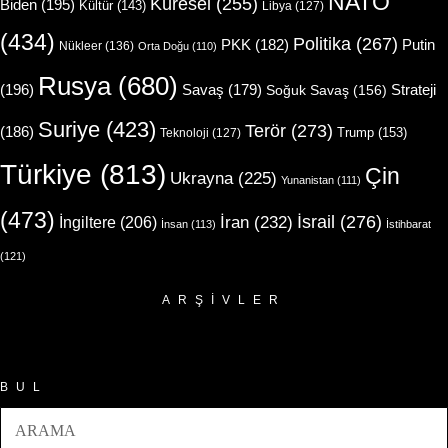
NATO
Küresel
(255)
Biden
(195)
Kültür
(143)
Libya
(127)
(434)
Politika
(267)
Putin
PKK
(182)
Nükleer
(136)
Orta Doğu
(110)
Rusya
(680)
(196)
Strateji
Savaş
(179)
Soğuk Savaş
(156)
Suriye
(423)
Terör
(273)
(186)
Trump
(153)
Teknoloji
(127)
Türkiye
(813)
Çin
Ukrayna
(225)
Yunanistan
(111)
(473)
İsrail
(276)
İngiltere
(206)
İran
(232)
İnsan
(113)
İstihbarat
(121)
ARŞIVLER
Arşivler
BUL