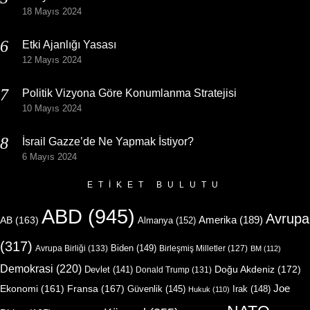
18 Mayıs 2024
Etki Ajanlığı Yasası
12 Mayıs 2024
Politik Vizyona Göre Konumlanma Stratejisi
10 Mayıs 2024
İsrail Gazze’de Ne Yapmak İstiyor?
6 Mayıs 2024
ETIKET BULUTU
ABD
(945)
Avrupa
Amerika
(189)
AB
(163)
Almanya
(152)
(317)
Biden
(149)
Avrupa Birliği
(133)
Birleşmiş Milletler
(127)
BM
(112)
Demokrasi
(220)
Doğu Akdeniz
(172)
Devlet
(141)
Donald Trump
(131)
Joe
Ekonomi
(161)
Fransa
(167)
Güvenlik
(145)
Irak
(148)
Hukuk
(110)