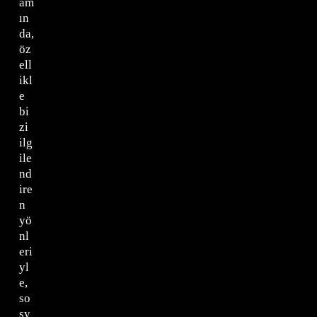
am
ın
da,
öz
ell
ikl
e
bi
zi
ilg
ile
nd
ire
n
yö
nl
eri
yl
e,
so
sy