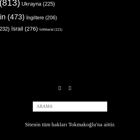
(813)
Ukrayna
(225)
in
(473)
İngiltere
(206)
İsrail
(276)
232)
İstihbarat
(121)
Sitenin tüm hakları Tokmakoğlu'na aittir.