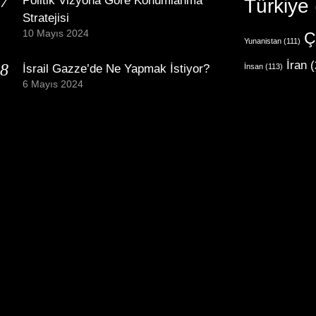
Politik Vizyona Göre Konumlanma
Türkiye
Stratejisi
10 Mayıs 2024
Ç
Yunanistan
(111)
İran
(
İsrail Gazze’de Ne Yapmak İstiyor?
İnsan
(113)
6 Mayıs 2024