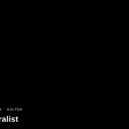
3
KÜLTÜR
alist