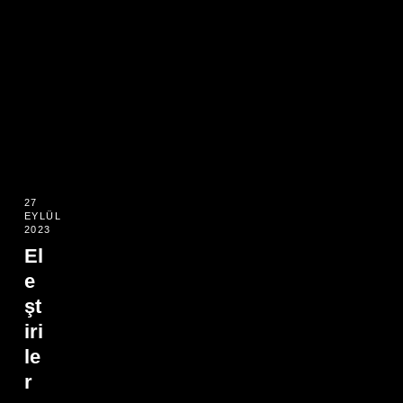
27
EYLÜL
2023
El
e
şt
iri
le
r