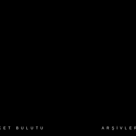
KET BULUTU
ARŞIVLE