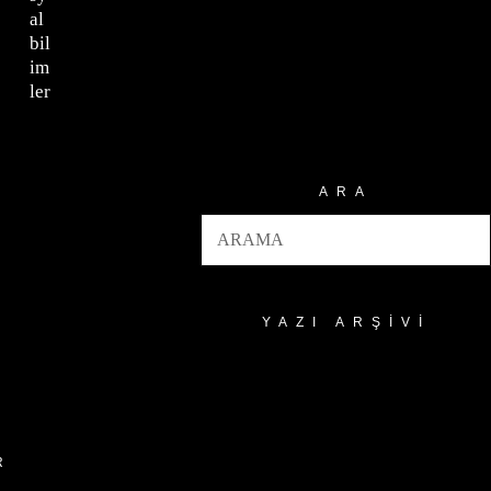
al
bil
im
ler
ARA
YAZI ARŞIVI
Yazı
Arşivi
R