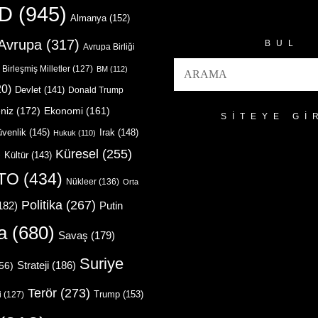
Arşivler
D
(945)
Almanya
(152)
Avrupa
(317)
BUL
Avrupa Birliği
Birleşmiş Milletler
(127)
BM
(112)
0)
Devlet
(141)
Donald Trump
niz
(172)
Ekonomi
(161)
SITEYE GI
venlik
(145)
Irak
(148)
Hukuk
(110)
Küresel
(255)
)
Kültür
(143)
TO
(434)
Nükleer
(136)
Orta
Politika
(267)
Putin
182)
a
(680)
Savaş
(179)
Suriye
Strateji
(186)
56)
Terör
(273)
Trump
(153)
i
(127)