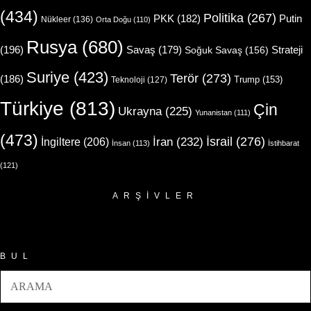
(434)
Politika
(267)
Putin
PKK
(182)
Nükleer
(136)
Orta Doğu
(110)
Rusya
(680)
(196)
Strateji
Savaş
(179)
Soğuk Savaş
(156)
Suriye
(423)
Terör
(273)
(186)
Trump
(153)
Teknoloji
(127)
Türkiye
(813)
Çin
Ukrayna
(225)
Yunanistan
(111)
(473)
İsrail
(276)
İngiltere
(206)
İran
(232)
İnsan
(113)
İstihbarat
(121)
ARŞIVLER
Arşivler
BUL