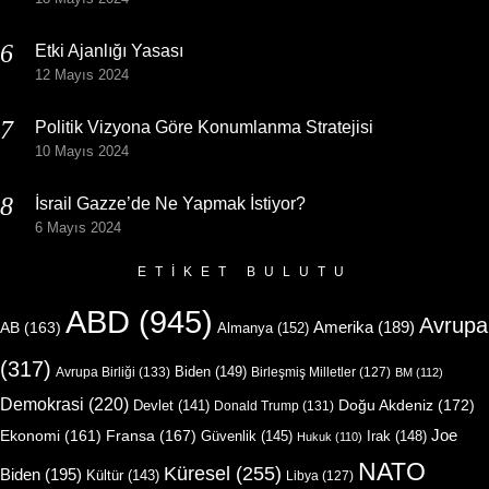
Etki Ajanlığı Yasası
12 Mayıs 2024
Politik Vizyona Göre Konumlanma Stratejisi
10 Mayıs 2024
İsrail Gazze’de Ne Yapmak İstiyor?
6 Mayıs 2024
ETIKET BULUTU
ABD
(945)
Avrupa
Amerika
(189)
AB
(163)
Almanya
(152)
(317)
Biden
(149)
Avrupa Birliği
(133)
Birleşmiş Milletler
(127)
BM
(112)
Demokrasi
(220)
Doğu Akdeniz
(172)
Devlet
(141)
Donald Trump
(131)
Joe
Ekonomi
(161)
Fransa
(167)
Güvenlik
(145)
Irak
(148)
Hukuk
(110)
NATO
Küresel
(255)
Biden
(195)
Kültür
(143)
Libya
(127)