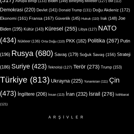
(317)
Biden
(149)
Avrupa Birliği
(133)
Birleşmiş Milletler
(127)
BM
(112)
Demokrasi
(220)
Doğu Akdeniz
(172)
Devlet
(141)
Donald Trump
(131)
Joe
Ekonomi
(161)
Fransa
(167)
Güvenlik
(145)
Irak
(148)
Hukuk
(110)
NATO
Küresel
(255)
Biden
(195)
Kültür
(143)
Libya
(127)
(434)
Politika
(267)
Putin
PKK
(182)
Nükleer
(136)
Orta Doğu
(110)
Rusya
(680)
(196)
Strateji
Savaş
(179)
Soğuk Savaş
(156)
Suriye
(423)
Terör
(273)
(186)
Trump
(153)
Teknoloji
(127)
Türkiye
(813)
Çin
Ukrayna
(225)
Yunanistan
(111)
(473)
İsrail
(276)
İngiltere
(206)
İran
(232)
İnsan
(113)
İstihbarat
(121)
ARŞIVLER
Arşivler