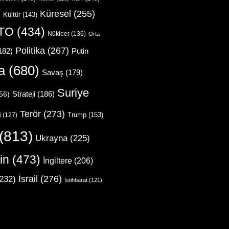
Küresel
(255)
)
Kültür
(143)
TO
(434)
Nükleer
(136)
Orta
Politika
(267)
Putin
182)
a
(680)
Savaş
(179)
Suriye
Strateji
(186)
56)
Terör
(273)
Trump
(153)
i
(127)
(813)
Ukrayna
(225)
in
(473)
İngiltere
(206)
İsrail
(276)
232)
İstihbarat
(121)