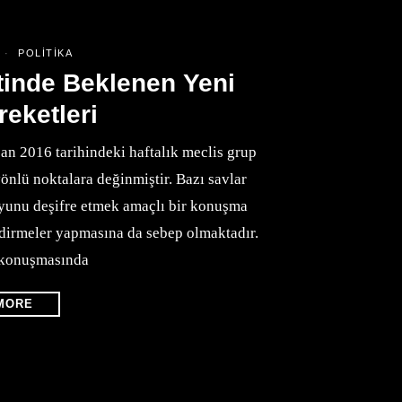
6
POLITIKA
tinde Beklenen Yeni
reketleri
n 2016 tarihindeki haftalık meclis grup
önlü noktalara değinmiştir. Bazı savlar
oyunu deşifre etmek amaçlı bir konuşma
endirmeler yapmasına da sebep olmaktadır.
 konuşmasında
MORE