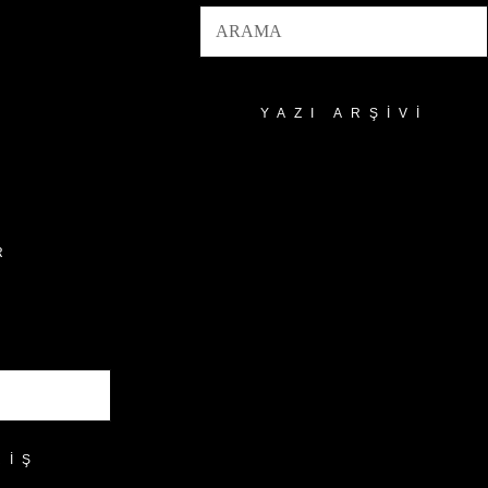
YAZI ARŞIVI
Yazı
Arşivi
R
RIŞ