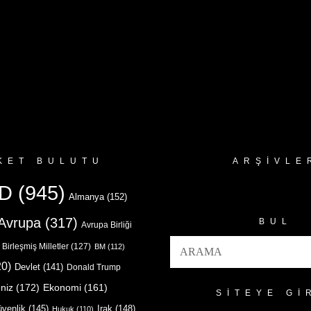
KET BULUTU
ARŞIVLE
Arşivler
D
(945)
Almanya
(152)
Avrupa
(317)
BUL
Avrupa Birliği
Birleşmiş Milletler
(127)
BM
(112)
0)
Devlet
(141)
Donald Trump
niz
(172)
Ekonomi
(161)
SITEYE GI
venlik
(145)
Irak
(148)
Hukuk
(110)