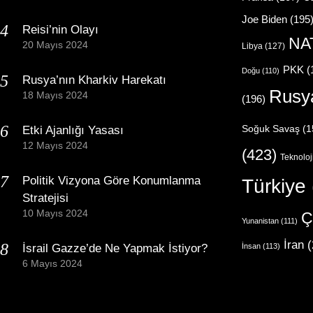
Joe Biden
(195
Reisi’nin Olayı
NA
20 Mayıs 2024
Libya
(127)
PKK
(
Doğu
(110)
Rusya’nın Kharkiv Harekatı
Rusy
18 Mayıs 2024
(196)
Etki Ajanlığı Yasası
Soğuk Savaş
(1
12 Mayıs 2024
(423)
Teknoloj
Politik Vizyona Göre Konumlanma
Türkiye
Stratejisi
10 Mayıs 2024
Ç
Yunanistan
(111)
İran
(
İsrail Gazze’de Ne Yapmak İstiyor?
İnsan
(113)
6 Mayıs 2024