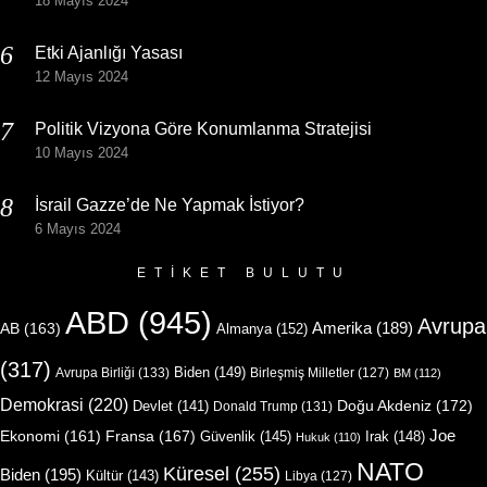
18 Mayıs 2024
Etki Ajanlığı Yasası
12 Mayıs 2024
Politik Vizyona Göre Konumlanma Stratejisi
10 Mayıs 2024
İsrail Gazze’de Ne Yapmak İstiyor?
6 Mayıs 2024
ETIKET BULUTU
ABD
(945)
Avrupa
Amerika
(189)
AB
(163)
Almanya
(152)
(317)
Biden
(149)
Avrupa Birliği
(133)
Birleşmiş Milletler
(127)
BM
(112)
Demokrasi
(220)
Doğu Akdeniz
(172)
Devlet
(141)
Donald Trump
(131)
Joe
Ekonomi
(161)
Fransa
(167)
Güvenlik
(145)
Irak
(148)
Hukuk
(110)
NATO
Küresel
(255)
Biden
(195)
Kültür
(143)
Libya
(127)