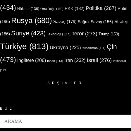
(434)
Politika
(267)
Putin
PKK
(182)
Nükleer
(136)
Orta Doğu
(110)
Rusya
(680)
(196)
Strateji
Savaş
(179)
Soğuk Savaş
(156)
Suriye
(423)
Terör
(273)
(186)
Trump
(153)
Teknoloji
(127)
Türkiye
(813)
Çin
Ukrayna
(225)
Yunanistan
(111)
(473)
İsrail
(276)
İngiltere
(206)
İran
(232)
İnsan
(113)
İstihbarat
(121)
ARŞIVLER
Arşivler
BUL