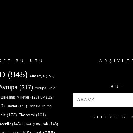
KET BULUTU
ARŞIVLE
Arşivler
D
(945)
Almanya
(152)
Avrupa
(317)
BUL
Avrupa Birliği
Birleşmiş Milletler
(127)
BM
(112)
0)
Devlet
(141)
Donald Trump
niz
(172)
Ekonomi
(161)
SITEYE GI
venlik
(145)
Irak
(148)
Hukuk
(110)