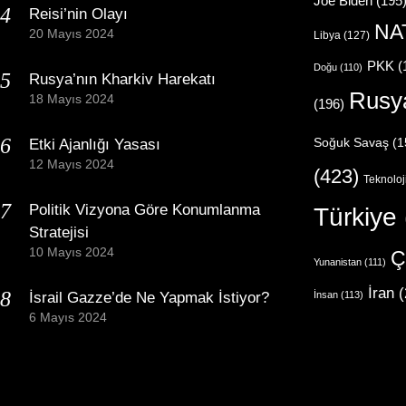
Joe Biden
(195
Reisi’nin Olayı
NA
20 Mayıs 2024
Libya
(127)
PKK
(
Doğu
(110)
Rusya’nın Kharkiv Harekatı
Rusy
18 Mayıs 2024
(196)
Etki Ajanlığı Yasası
Soğuk Savaş
(1
12 Mayıs 2024
(423)
Teknoloj
Politik Vizyona Göre Konumlanma
Türkiye
Stratejisi
10 Mayıs 2024
Ç
Yunanistan
(111)
İran
(
İsrail Gazze’de Ne Yapmak İstiyor?
İnsan
(113)
6 Mayıs 2024