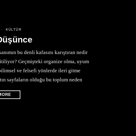
KÜLTÜR
 Düşünce
anımın bu denli kafasını karıştıran nedir
e itiliyor? Geçmişteki organize olma, uyum
ilimsel ve felsefi yönlerde ileri gitme
ltın sayfaların olduğu bu toplum neden
MORE