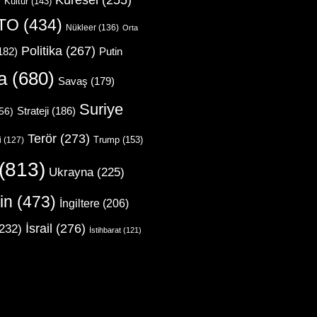
Küresel
(255)
)
Kültür
(143)
TO
(434)
Nükleer
(136)
Orta
Politika
(267)
Putin
182)
a
(680)
Savaş
(179)
Suriye
Strateji
(186)
56)
Terör
(273)
Trump
(153)
i
(127)
(813)
Ukrayna
(225)
in
(473)
İngiltere
(206)
İsrail
(276)
232)
İstihbarat
(121)