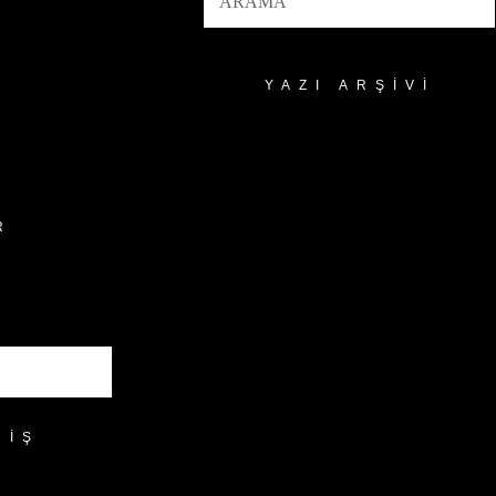
YAZI ARŞIVI
Yazı
Arşivi
R
RIŞ