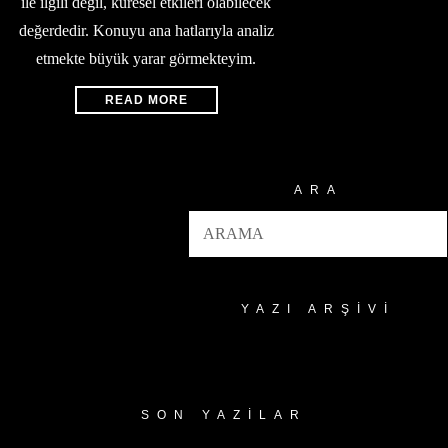
ile ilgili değil, küresel etkileri olabilecek
değerdedir. Konuyu ana hatlarıyla analiz
etmekte büyük yarar görmekteyim.
READ MORE
ARA
YAZI ARŞIVI
Yazı
Arşivi
SON YAZILAR