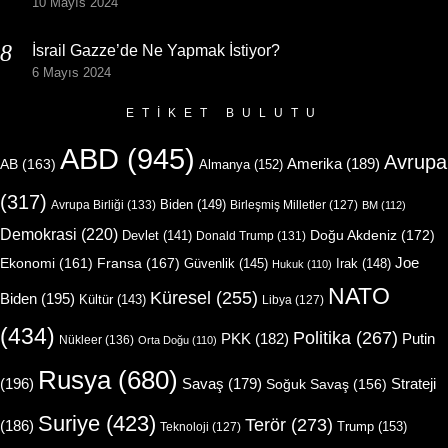
10 Mayıs 2024
İsrail Gazze’de Ne Yapmak İstiyor?
6 Mayıs 2024
ETIKET BULUTU
ABD
(945)
Avrupa
Amerika
(189)
AB
(163)
Almanya
(152)
(317)
Biden
(149)
Avrupa Birliği
(133)
Birleşmiş Milletler
(127)
BM
(112)
Demokrasi
(220)
Doğu Akdeniz
(172)
Devlet
(141)
Donald Trump
(131)
Joe
Ekonomi
(161)
Fransa
(167)
Güvenlik
(145)
Irak
(148)
Hukuk
(110)
NATO
Küresel
(255)
Biden
(195)
Kültür
(143)
Libya
(127)
(434)
Politika
(267)
Putin
PKK
(182)
Nükleer
(136)
Orta Doğu
(110)
Rusya
(680)
(196)
Strateji
Savaş
(179)
Soğuk Savaş
(156)
Suriye
(423)
Terör
(273)
(186)
Trump
(153)
Teknoloji
(127)