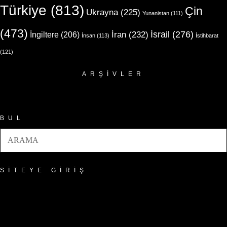
Türkiye
(813)
Çin
Ukrayna
(225)
Yunanistan
(111)
(473)
İsrail
(276)
İngiltere
(206)
İran
(232)
İnsan
(113)
İstihbarat
(121)
ARŞIVLER
Arşivler
BUL
SITEYE GIRIŞ