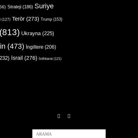
Suriye
Strateji
(186)
56)
Terör
(273)
Trump
(153)
i
(127)
(813)
Ukrayna
(225)
in
(473)
İngiltere
(206)
İsrail
(276)
232)
İstihbarat
(121)