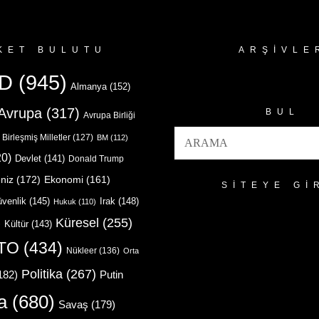
KET BULUTU
ARŞIVLE
Arşivler
D
(945)
Almanya
(152)
Avrupa
(317)
BUL
Avrupa Birliği
Birleşmiş Milletler
(127)
BM
(112)
0)
Devlet
(141)
Donald Trump
niz
(172)
Ekonomi
(161)
SITEYE GI
venlik
(145)
Irak
(148)
Hukuk
(110)
Küresel
(255)
)
Kültür
(143)
TO
(434)
Nükleer
(136)
Orta
Politika
(267)
Putin
182)
a
(680)
Savaş
(179)