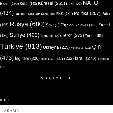
NATO
Küresel
(255)
Biden
(195)
Kültür
(143)
Libya
(127)
(434)
Politika
(267)
Putin
PKK
(182)
Nükleer
(136)
Orta Doğu
(110)
Rusya
(680)
(196)
Strateji
Savaş
(179)
Soğuk Savaş
(156)
Suriye
(423)
Terör
(273)
(186)
Trump
(153)
Teknoloji
(127)
Türkiye
(813)
Çin
Ukrayna
(225)
Yunanistan
(111)
(473)
İsrail
(276)
İngiltere
(206)
İran
(232)
İnsan
(113)
İstihbarat
(121)
ARŞIVLER
Arşivler
BUL