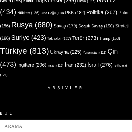
NATO
Küresel
(255)
Biden
(195)
Kültür
(143)
Libya
(127)
(434)
Politika
(267)
Putin
PKK
(182)
Nükleer
(136)
Orta Doğu
(110)
Rusya
(680)
(196)
Strateji
Savaş
(179)
Soğuk Savaş
(156)
Suriye
(423)
Terör
(273)
(186)
Trump
(153)
Teknoloji
(127)
Türkiye
(813)
Çin
Ukrayna
(225)
Yunanistan
(111)
(473)
İsrail
(276)
İngiltere
(206)
İran
(232)
İnsan
(113)
İstihbarat
(121)
ARŞIVLER
Arşivler
BUL