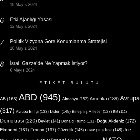
18 Mayıs 2024
Etki Ajanlığı Yasası
12 Mayıs 2024
Politik Vizyona Göre Konumlanma Stratejisi
10 Mayıs 2024
İsrail Gazze’de Ne Yapmak İstiyor?
6 Mayıs 2024
ETIKET BULUTU
ABD
(945)
Avrupa
Amerika
(189)
AB
(163)
Almanya
(152)
(317)
Biden
(149)
Avrupa Birliği
(133)
Birleşmiş Milletler
(127)
BM
(112)
Demokrasi
(220)
Doğu Akdeniz
(172)
Devlet
(141)
Donald Trump
(131)
Joe
Ekonomi
(161)
Fransa
(167)
Güvenlik
(145)
Irak
(148)
Hukuk
(110)