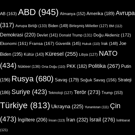
ABD
(945)
Avrupa
Amerika
(189)
AB
(163)
Almanya
(152)
(317)
Biden
(149)
Avrupa Birliği
(133)
Birleşmiş Milletler
(127)
BM
(112)
Demokrasi
(220)
Doğu Akdeniz
(172)
Devlet
(141)
Donald Trump
(131)
Joe
Ekonomi
(161)
Fransa
(167)
Güvenlik
(145)
Irak
(148)
Hukuk
(110)
NATO
Küresel
(255)
Biden
(195)
Kültür
(143)
Libya
(127)
(434)
Politika
(267)
Putin
PKK
(182)
Nükleer
(136)
Orta Doğu
(110)
Rusya
(680)
(196)
Strateji
Savaş
(179)
Soğuk Savaş
(156)
Suriye
(423)
Terör
(273)
(186)
Trump
(153)
Teknoloji
(127)
Türkiye
(813)
Çin
Ukrayna
(225)
Yunanistan
(111)
(473)
İsrail
(276)
İngiltere
(206)
İran
(232)
İnsan
(113)
İstihbarat
(121)