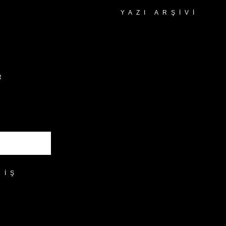
YAZI ARŞIVI
Yazı
Arşivi
R
RIŞ