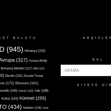
KET BULUTU
ARŞIVLE
Arşivler
D
(945)
Almanya
(152)
Avrupa
(317)
BUL
Avrupa Birliği
Birleşmiş Milletler
(127)
BM
(112)
0)
Devlet
(141)
Donald Trump
niz
(172)
Ekonomi
(161)
SITEYE GI
venlik
(145)
Irak
(148)
Hukuk
(110)
Küresel
(255)
)
Kültür
(143)
TO
(434)
Nükleer
(136)
Orta