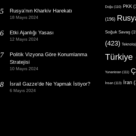
PKK
(
Doğu
(110)
Rusya’nın Kharkiv Harekatı
Rusy
18 Mayıs 2024
(196)
Etki Ajanlığı Yasası
Soğuk Savaş
(1
12 Mayıs 2024
(423)
Teknoloj
Politik Vizyona Göre Konumlanma
Türkiye
Stratejisi
10 Mayıs 2024
Ç
Yunanistan
(111)
İran
(
İsrail Gazze’de Ne Yapmak İstiyor?
İnsan
(113)
6 Mayıs 2024