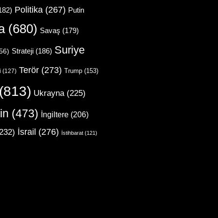
Politika
(267)
Putin
182)
a
(680)
Savaş
(179)
Suriye
Strateji
(186)
56)
Terör
(273)
Trump
(153)
i
(127)
(813)
Ukrayna
(225)
in
(473)
İngiltere
(206)
İsrail
(276)
232)
İstihbarat
(121)