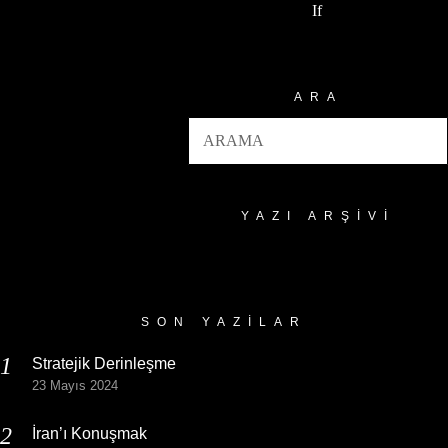
If
ARA
YAZI ARŞIVI
Yazı
Arşivi
SON YAZILAR
Stratejik Derinleşme
23 Mayıs 2024
İran’ı Konuşmak