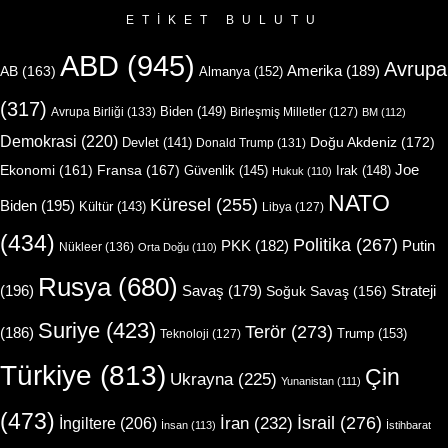
ETIKET BULUTU
ABD
(945)
Avrupa
Amerika
(189)
AB
(163)
Almanya
(152)
(317)
Biden
(149)
Avrupa Birliği
(133)
Birleşmiş Milletler
(127)
BM
(112)
Demokrasi
(220)
Doğu Akdeniz
(172)
Devlet
(141)
Donald Trump
(131)
Joe
Ekonomi
(161)
Fransa
(167)
Güvenlik
(145)
Irak
(148)
Hukuk
(110)
NATO
Küresel
(255)
Biden
(195)
Kültür
(143)
Libya
(127)
(434)
Politika
(267)
Putin
PKK
(182)
Nükleer
(136)
Orta Doğu
(110)
Rusya
(680)
(196)
Strateji
Savaş
(179)
Soğuk Savaş
(156)
Suriye
(423)
Terör
(273)
(186)
Trump
(153)
Teknoloji
(127)
Türkiye
(813)
Çin
Ukrayna
(225)
Yunanistan
(111)
(473)
İsrail
(276)
İngiltere
(206)
İran
(232)
İnsan
(113)
İstihbarat