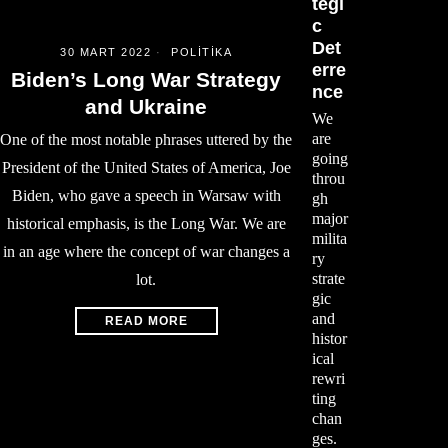
tegi
c
Det
30 MART 2022
POLITIKA
erre
Biden’s Long War Strategy
nce
and Ukraine
We
are
One of the most notable phrases uttered by the
going
President of the United States of America, Joe
throu
Biden, who gave a speech in Warsaw with
gh
major
historical emphasis, is the Long War. We are
milita
in an age where the concept of war changes a
ry
strate
lot.
gic
and
READ MORE
histor
ical
rewri
ting
chan
ges.