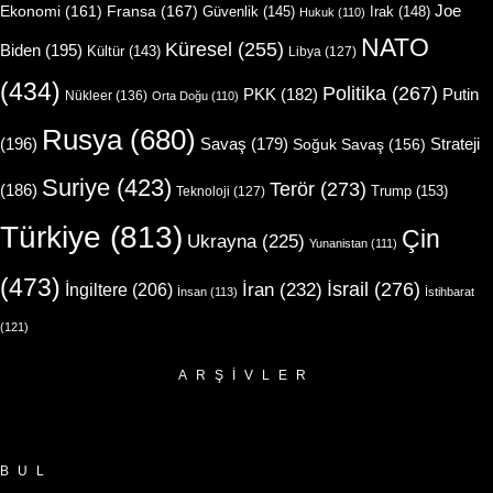
Joe
Ekonomi
(161)
Fransa
(167)
Güvenlik
(145)
Irak
(148)
Hukuk
(110)
NATO
Küresel
(255)
Biden
(195)
Kültür
(143)
Libya
(127)
(434)
Politika
(267)
Putin
PKK
(182)
Nükleer
(136)
Orta Doğu
(110)
Rusya
(680)
(196)
Strateji
Savaş
(179)
Soğuk Savaş
(156)
Suriye
(423)
Terör
(273)
(186)
Trump
(153)
Teknoloji
(127)
Türkiye
(813)
Çin
Ukrayna
(225)
Yunanistan
(111)
(473)
İsrail
(276)
İngiltere
(206)
İran
(232)
İnsan
(113)
İstihbarat
(121)
ARŞIVLER
Arşivler
BUL