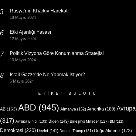
Rusya’nın Kharkiv Harekatı
18 Mayıs 2024
Etki Ajanlığı Yasası
12 Mayıs 2024
Politik Vizyona Göre Konumlanma Stratejisi
10 Mayıs 2024
İsrail Gazze’de Ne Yapmak İstiyor?
6 Mayıs 2024
ETIKET BULUTU
ABD
(945)
Avrupa
Amerika
(189)
AB
(163)
Almanya
(152)
(317)
Biden
(149)
Avrupa Birliği
(133)
Birleşmiş Milletler
(127)
BM
(112)
Demokrasi
(220)
Doğu Akdeniz
(172)
Devlet
(141)
Donald Trump
(131)