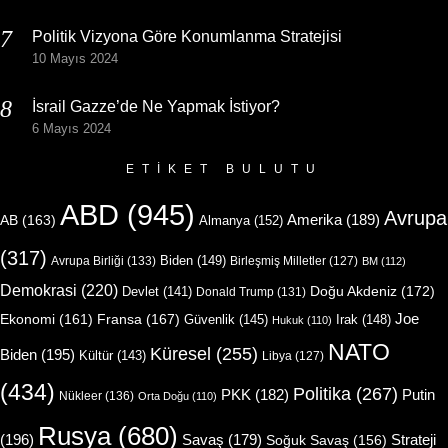
Politik Vizyona Göre Konumlanma Stratejisi
10 Mayıs 2024
İsrail Gazze’de Ne Yapmak İstiyor?
6 Mayıs 2024
ETIKET BULUTU
ABD
(945)
Avrupa
Amerika
(189)
AB
(163)
Almanya
(152)
(317)
Biden
(149)
Avrupa Birliği
(133)
Birleşmiş Milletler
(127)
BM
(112)
Demokrasi
(220)
Doğu Akdeniz
(172)
Devlet
(141)
Donald Trump
(131)
Joe
Ekonomi
(161)
Fransa
(167)
Güvenlik
(145)
Irak
(148)
Hukuk
(110)
NATO
Küresel
(255)
Biden
(195)
Kültür
(143)
Libya
(127)
(434)
Politika
(267)
Putin
PKK
(182)
Nükleer
(136)
Orta Doğu
(110)
Rusya
(680)
(196)
Strateji
Savaş
(179)
Soğuk Savaş
(156)