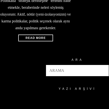
Politikada "stratejik derinleşme" terimini ifade
etmekle, beraberinde neleri söylemiş
oluyorum: Aktif, nötür (yeni-izolasyonizm) ve
karma politikalar, politik seçenek olarak aynı
anda yapılması gerekenler.
READ MORE
ARA
YAZI ARŞIVI
Yazı
Arşivi