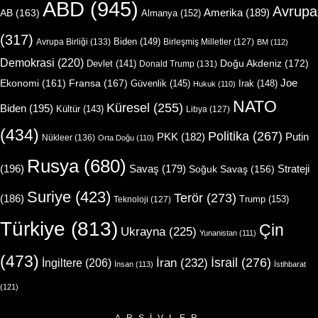
ABD
(945)
Avrupa
Amerika
(189)
AB
(163)
Almanya
(152)
(317)
Biden
(149)
Avrupa Birliği
(133)
Birleşmiş Milletler
(127)
BM
(112)
Demokrasi
(220)
Doğu Akdeniz
(172)
Devlet
(141)
Donald Trump
(131)
Joe
Ekonomi
(161)
Fransa
(167)
Güvenlik
(145)
Irak
(148)
Hukuk
(110)
NATO
Küresel
(255)
Biden
(195)
Kültür
(143)
Libya
(127)
(434)
Politika
(267)
Putin
PKK
(182)
Nükleer
(136)
Orta Doğu
(110)
Rusya
(680)
(196)
Strateji
Savaş
(179)
Soğuk Savaş
(156)
Suriye
(423)
Terör
(273)
(186)
Trump
(153)
Teknoloji
(127)
Türkiye
(813)
Çin
Ukrayna
(225)
Yunanistan
(111)
(473)
İsrail
(276)
İngiltere
(206)
İran
(232)
İnsan
(113)
İstihbarat
(121)