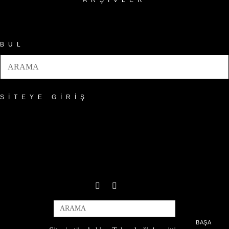
ARŞIVLER
Arşivler
BUL
SITEYE GIRIŞ
BAŞA