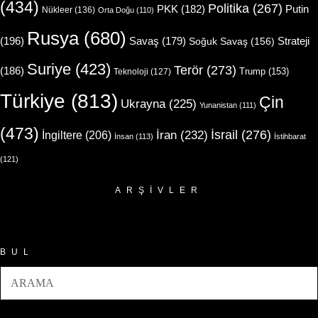
(434)
Politika
(267)
Putin
PKK
(182)
Nükleer
(136)
Orta Doğu
(110)
Rusya
(680)
(196)
Strateji
Savaş
(179)
Soğuk Savaş
(156)
Suriye
(423)
Terör
(273)
(186)
Trump
(153)
Teknoloji
(127)
Türkiye
(813)
Çin
Ukrayna
(225)
Yunanistan
(111)
(473)
İsrail
(276)
İngiltere
(206)
İran
(232)
İnsan
(113)
İstihbarat
(121)
ARŞIVLER
Arşivler
BUL