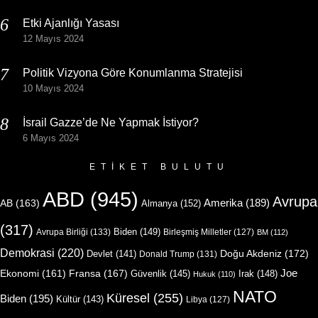
Etki Ajanlığı Yasası
12 Mayıs 2024
Politik Vizyona Göre Konumlanma Stratejisi
10 Mayıs 2024
İsrail Gazze’de Ne Yapmak İstiyor?
6 Mayıs 2024
ETIKET BULUTU
ABD
(945)
Avrupa
Amerika
(189)
AB
(163)
Almanya
(152)
(317)
Biden
(149)
Avrupa Birliği
(133)
Birleşmiş Milletler
(127)
BM
(112)
Demokrasi
(220)
Doğu Akdeniz
(172)
Devlet
(141)
Donald Trump
(131)
Joe
Ekonomi
(161)
Fransa
(167)
Güvenlik
(145)
Irak
(148)
Hukuk
(110)
NATO
Küresel
(255)
Biden
(195)
Kültür
(143)
Libya
(127)