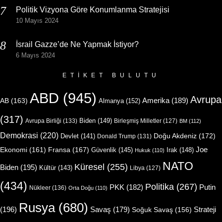
Politik Vizyona Göre Konumlanma Stratejisi
10 Mayıs 2024
İsrail Gazze’de Ne Yapmak İstiyor?
6 Mayıs 2024
ETIKET BULUTU
ABD
(945)
Avrupa
Amerika
(189)
AB
(163)
Almanya
(152)
(317)
Biden
(149)
Avrupa Birliği
(133)
Birleşmiş Milletler
(127)
BM
(112)
Demokrasi
(220)
Doğu Akdeniz
(172)
Devlet
(141)
Donald Trump
(131)
Joe
Ekonomi
(161)
Fransa
(167)
Güvenlik
(145)
Irak
(148)
Hukuk
(110)
NATO
Küresel
(255)
Biden
(195)
Kültür
(143)
Libya
(127)
(434)
Politika
(267)
Putin
PKK
(182)
Nükleer
(136)
Orta Doğu
(110)
Rusya
(680)
(196)
Strateji
Savaş
(179)
Soğuk Savaş
(156)