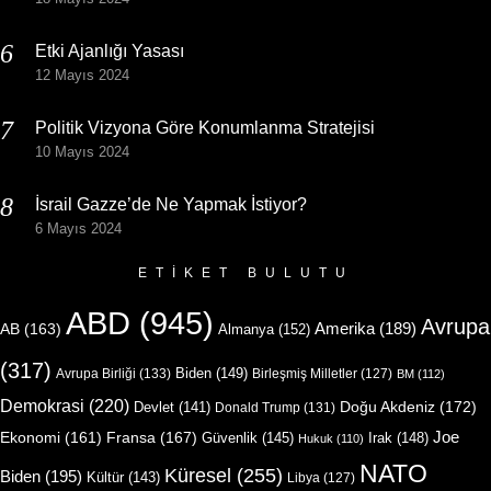
Etki Ajanlığı Yasası
12 Mayıs 2024
Politik Vizyona Göre Konumlanma Stratejisi
10 Mayıs 2024
İsrail Gazze’de Ne Yapmak İstiyor?
6 Mayıs 2024
ETIKET BULUTU
ABD
(945)
Avrupa
Amerika
(189)
AB
(163)
Almanya
(152)
(317)
Biden
(149)
Avrupa Birliği
(133)
Birleşmiş Milletler
(127)
BM
(112)
Demokrasi
(220)
Doğu Akdeniz
(172)
Devlet
(141)
Donald Trump
(131)
Joe
Ekonomi
(161)
Fransa
(167)
Güvenlik
(145)
Irak
(148)
Hukuk
(110)
NATO
Küresel
(255)
Biden
(195)
Kültür
(143)
Libya
(127)