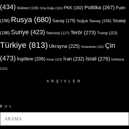
(434)
Politika
(267)
Putin
PKK
(182)
Nükleer
(136)
Orta Doğu
(110)
Rusya
(680)
(196)
Strateji
Savaş
(179)
Soğuk Savaş
(156)
Suriye
(423)
Terör
(273)
(186)
Trump
(153)
Teknoloji
(127)
Türkiye
(813)
Çin
Ukrayna
(225)
Yunanistan
(111)
(473)
İsrail
(276)
İngiltere
(206)
İran
(232)
İnsan
(113)
İstihbarat
(121)
ARŞIVLER
Arşivler
BUL