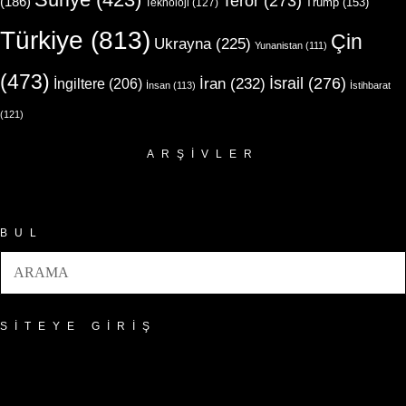
Terör
(273)
(186)
Trump
(153)
Teknoloji
(127)
Türkiye
(813)
Çin
Ukrayna
(225)
Yunanistan
(111)
(473)
İsrail
(276)
İngiltere
(206)
İran
(232)
İnsan
(113)
İstihbarat
(121)
ARŞIVLER
Arşivler
BUL
SITEYE GIRIŞ