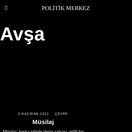
POLITIK MERKEZ
Avşa
3 HAZIRAN 2021
ÇEVRE
Müsilaj
Müsilaj, başka tabirle deniz salyası, milli bir