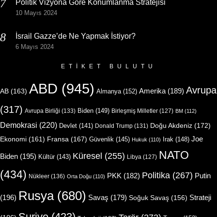
Politik Vizyona Göre Konumlanma Stratejisi
10 Mayıs 2024
İsrail Gazze’de Ne Yapmak İstiyor?
6 Mayıs 2024
ETIKET BULUTU
ABD
(945)
Avrupa
Amerika
(189)
AB
(163)
Almanya
(152)
(317)
Biden
(149)
Avrupa Birliği
(133)
Birleşmiş Milletler
(127)
BM
(112)
Demokrasi
(220)
Doğu Akdeniz
(172)
Devlet
(141)
Donald Trump
(131)
Joe
Ekonomi
(161)
Fransa
(167)
Güvenlik
(145)
Irak
(148)
Hukuk
(110)
NATO
Küresel
(255)
Biden
(195)
Kültür
(143)
Libya
(127)
(434)
Politika
(267)
Putin
PKK
(182)
Nükleer
(136)
Orta Doğu
(110)
Rusya
(680)
(196)
Strateji
Savaş
(179)
Soğuk Savaş
(156)
Suriye
(423)