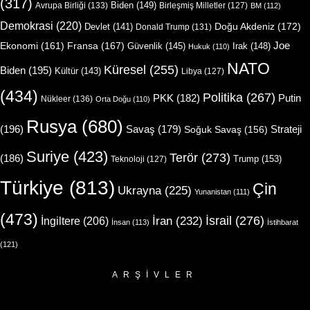
(317)
Biden
(149)
Avrupa Birliği
(133)
Birleşmiş Milletler
(127)
BM
(112)
Demokrasi
(220)
Doğu Akdeniz
(172)
Devlet
(141)
Donald Trump
(131)
Joe
Ekonomi
(161)
Fransa
(167)
Güvenlik
(145)
Irak
(148)
Hukuk
(110)
NATO
Küresel
(255)
Biden
(195)
Kültür
(143)
Libya
(127)
(434)
Politika
(267)
Putin
PKK
(182)
Nükleer
(136)
Orta Doğu
(110)
Rusya
(680)
(196)
Strateji
Savaş
(179)
Soğuk Savaş
(156)
Suriye
(423)
Terör
(273)
(186)
Trump
(153)
Teknoloji
(127)
Türkiye
(813)
Çin
Ukrayna
(225)
Yunanistan
(111)
(473)
İsrail
(276)
İngiltere
(206)
İran
(232)
İnsan
(113)
İstihbarat
(121)
ARŞIVLER
Arşivler