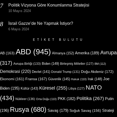
Politik Vizyona Göre Konumlanma Stratejisi
10 Mayıs 2024
İsrail Gazze’de Ne Yapmak İstiyor?
6 Mayıs 2024
ETIKET BULUTU
ABD
(945)
Avrupa
Amerika
(189)
AB
(163)
Almanya
(152)
(317)
Biden
(149)
Avrupa Birliği
(133)
Birleşmiş Milletler
(127)
BM
(112)
Demokrasi
(220)
Doğu Akdeniz
(172)
Devlet
(141)
Donald Trump
(131)
Joe
Ekonomi
(161)
Fransa
(167)
Güvenlik
(145)
Irak
(148)
Hukuk
(110)
NATO
Küresel
(255)
Biden
(195)
Kültür
(143)
Libya
(127)
(434)
Politika
(267)
Putin
PKK
(182)
Nükleer
(136)
Orta Doğu
(110)
Rusya
(680)
(196)
Strateji
Savaş
(179)
Soğuk Savaş
(156)