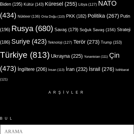
NATO
Küresel
(255)
Biden
(195)
Kültür
(143)
Libya
(127)
(434)
Politika
(267)
Putin
PKK
(182)
Nükleer
(136)
Orta Doğu
(110)
Rusya
(680)
(196)
Strateji
Savaş
(179)
Soğuk Savaş
(156)
Suriye
(423)
Terör
(273)
(186)
Trump
(153)
Teknoloji
(127)
Türkiye
(813)
Çin
Ukrayna
(225)
Yunanistan
(111)
(473)
İsrail
(276)
İngiltere
(206)
İran
(232)
İnsan
(113)
İstihbarat
(121)
ARŞIVLER
Arşivler
BUL