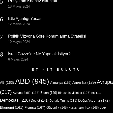
Rusya’nın Kharkiv Harekatı
18 Mayıs 2024
Etki Ajanlığı Yasası
12 Mayıs 2024
Politik Vizyona Göre Konumlanma Stratejisi
10 Mayıs 2024
İsrail Gazze’de Ne Yapmak İstiyor?
6 Mayıs 2024
ETIKET BULUTU
ABD
(945)
Avrupa
Amerika
(189)
AB
(163)
Almanya
(152)
(317)
Biden
(149)
Avrupa Birliği
(133)
Birleşmiş Milletler
(127)
BM
(112)
Demokrasi
(220)
Doğu Akdeniz
(172)
Devlet
(141)
Donald Trump
(131)
Joe
Ekonomi
(161)
Fransa
(167)
Güvenlik
(145)
Irak
(148)
Hukuk
(110)