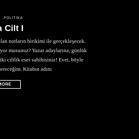
POLITIKA
 Cilt I
lan notların birikimi ile gerçekleşecek.
liyor musunuz? Yazar adaylarına, günlük
iki ciltlik eser sahibisiniz! Evet, böyle
tereceğim. Kitabın adını
MORE