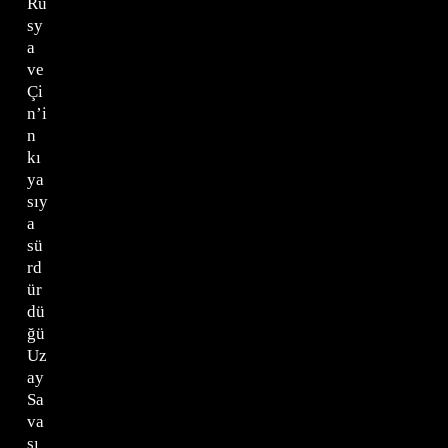
Ru
sy
a
ve
Çi
n’i
n
kı
ya
sıy
a
sü
rd
ür
dü
ğü
Uz
ay
Sa
va
şı