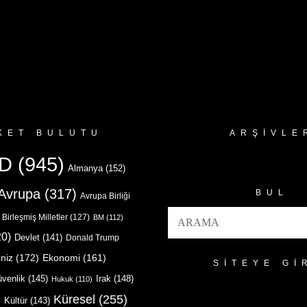
KET BULUTU
ARŞIVLE
Arşivler
D
(945)
Almanya
(152)
Avrupa
(317)
BUL
Avrupa Birliği
Birleşmiş Milletler
(127)
BM
(112)
0)
Devlet
(141)
Donald Trump
niz
(172)
Ekonomi
(161)
SITEYE GI
venlik
(145)
Irak
(148)
Hukuk
(110)
Küresel
(255)
)
Kültür
(143)