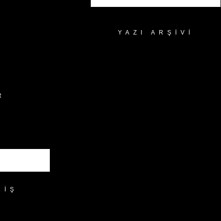
YAZI ARŞIVI
Yazı
Arşivi
R
RIŞ