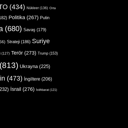
TO
(434)
Nükleer
(136)
Orta
Politika
(267)
Putin
182)
a
(680)
Savaş
(179)
Suriye
Strateji
(186)
56)
Terör
(273)
Trump
(153)
i
(127)
(813)
Ukrayna
(225)
in
(473)
İngiltere
(206)
İsrail
(276)
232)
İstihbarat
(121)