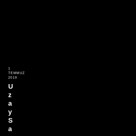
1
TEMMUZ
2019
U
z
a
y
S
a