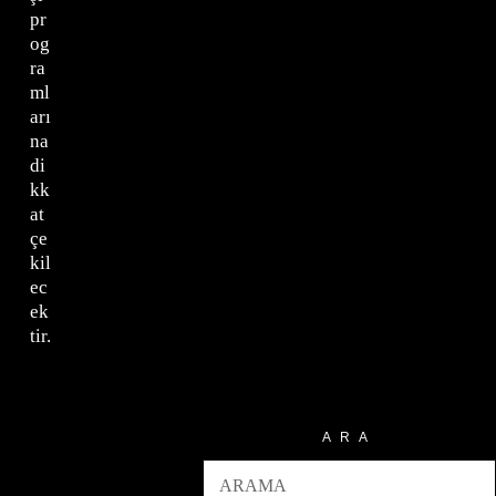
pr
og
ra
ml
arı
na
di
kk
at
çe
kil
ec
ek
tir.
ARA