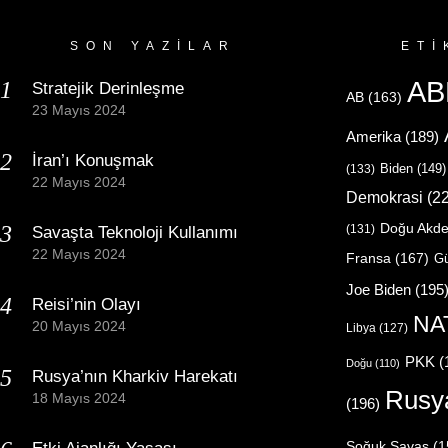
SON YAZILAR
ETI
AB
Stratejik Derinleşme
AB
(163)
23 Mayıs 2024
Amerika
(189)
İran’ı Konuşmak
Biden
(149)
(133)
22 Mayıs 2024
Demokrasi
(22
Doğu Akde
(131)
Savaşta Teknoloji Kullanımı
22 Mayıs 2024
Fransa
(167)
Gü
Joe Biden
(195
Reisi’nin Olayı
NA
20 Mayıs 2024
Libya
(127)
PKK
(
Doğu
(110)
Rusya’nın Kharkiv Harekatı
Rusy
18 Mayıs 2024
(196)
Soğuk Savaş
(1