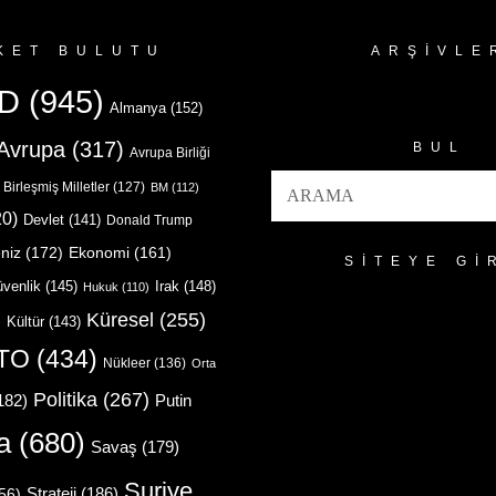
KET BULUTU
ARŞIVLE
Arşivler
D
(945)
Almanya
(152)
Avrupa
(317)
BUL
Avrupa Birliği
Birleşmiş Milletler
(127)
BM
(112)
0)
Devlet
(141)
Donald Trump
niz
(172)
Ekonomi
(161)
SITEYE GI
venlik
(145)
Irak
(148)
Hukuk
(110)
Küresel
(255)
)
Kültür
(143)
TO
(434)
Nükleer
(136)
Orta
Politika
(267)
Putin
182)
a
(680)
Savaş
(179)
Suriye
Strateji
(186)
56)