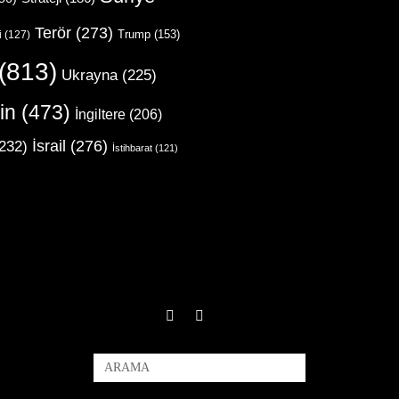
Terör
(273)
Trump
(153)
i
(127)
(813)
Ukrayna
(225)
in
(473)
İngiltere
(206)
İsrail
(276)
232)
İstihbarat
(121)