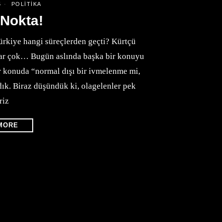
5
POLITIKA
 Nokta!
ürkiye hangi süreçlerden geçti? Kürtçü
rular çok… Bugün aslında başka bir konuyu
 konuda “normal dışı bir ivmelenme mi,
dık. Biraz düşündük ki, olagelenler pek
riz
MORE