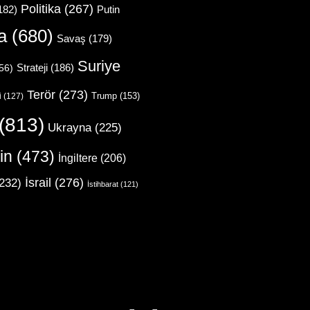
Politika
(267)
Putin
182)
a
(680)
Savaş
(179)
Suriye
Strateji
(186)
56)
Terör
(273)
Trump
(153)
i
(127)
(813)
Ukrayna
(225)
in
(473)
İngiltere
(206)
İsrail
(276)
232)
İstihbarat
(121)