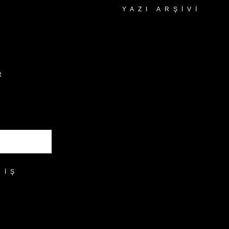
YAZI ARŞIVI
Yazı
Arşivi
R
RIŞ