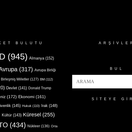
KET BULUTU
ARŞIVLE
Arşivler
D
(945)
Almanya
(152)
Avrupa
(317)
BUL
Avrupa Birliği
Birleşmiş Milletler
(127)
BM
(112)
0)
Devlet
(141)
Donald Trump
niz
(172)
Ekonomi
(161)
SITEYE GI
venlik
(145)
Irak
(148)
Hukuk
(110)
Küresel
(255)
)
Kültür
(143)
TO
(434)
Nükleer
(136)
Orta