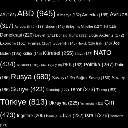
ETIKET BULUTU
ABD
(945)
Avrupa
Amerika
(189)
AB
(163)
Almanya
(152)
(317)
Biden
(149)
Avrupa Birliği
(133)
Birleşmiş Milletler
(127)
BM
(112)
Demokrasi
(220)
Doğu Akdeniz
(172)
Devlet
(141)
Donald Trump
(131)
Joe
Ekonomi
(161)
Fransa
(167)
Güvenlik
(145)
Irak
(148)
Hukuk
(110)
NATO
Küresel
(255)
Biden
(195)
Kültür
(143)
Libya
(127)
(434)
Politika
(267)
Putin
PKK
(182)
Nükleer
(136)
Orta Doğu
(110)
Rusya
(680)
(196)
Strateji
Savaş
(179)
Soğuk Savaş
(156)
Suriye
(423)
Terör
(273)
(186)
Trump
(153)
Teknoloji
(127)
Türkiye
(813)
Çin
Ukrayna
(225)
Yunanistan
(111)
(473)
İsrail
(276)
İngiltere
(206)
İran
(232)
İnsan
(113)
İstihbarat
(121)