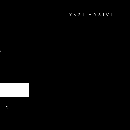
YAZI ARŞIVI
Yazı
Arşivi
R
RIŞ