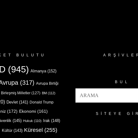
KET BULUTU
ARŞIVLE
Arşivler
D
(945)
Almanya
(152)
Avrupa
(317)
BUL
Avrupa Birliği
Birleşmiş Milletler
(127)
BM
(112)
0)
Devlet
(141)
Donald Trump
niz
(172)
Ekonomi
(161)
SITEYE GI
venlik
(145)
Irak
(148)
Hukuk
(110)
Küresel
(255)
)
Kültür
(143)