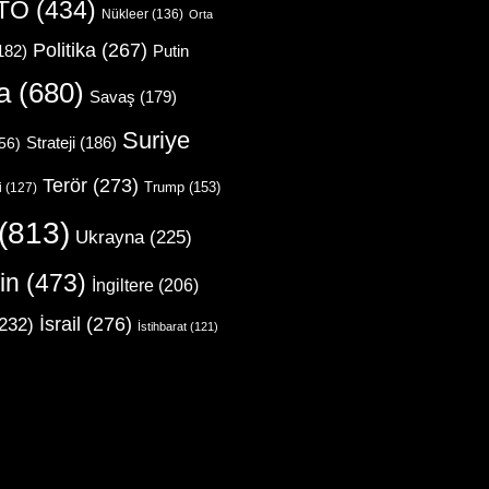
TO
(434)
Nükleer
(136)
Orta
Politika
(267)
Putin
182)
a
(680)
Savaş
(179)
Suriye
Strateji
(186)
56)
Terör
(273)
Trump
(153)
i
(127)
(813)
Ukrayna
(225)
in
(473)
İngiltere
(206)
İsrail
(276)
232)
İstihbarat
(121)