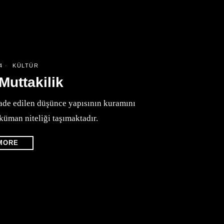
4
KÜLTÜR
Muttakilik
de edilen düşünce yapısının kuramını
oküman niteliği taşımaktadır.
MORE