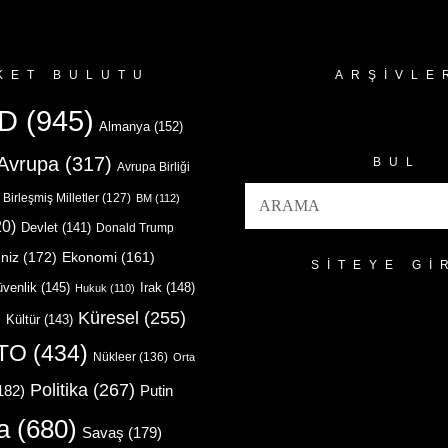
KET BULUTU
ARŞIVLE
Arşivler
D
(945)
Almanya
(152)
Avrupa
(317)
BUL
Avrupa Birliği
Birleşmiş Milletler
(127)
BM
(112)
0)
Devlet
(141)
Donald Trump
niz
(172)
Ekonomi
(161)
SITEYE GI
venlik
(145)
Irak
(148)
Hukuk
(110)
Küresel
(255)
)
Kültür
(143)
TO
(434)
Nükleer
(136)
Orta
Politika
(267)
Putin
182)
a
(680)
Savaş
(179)