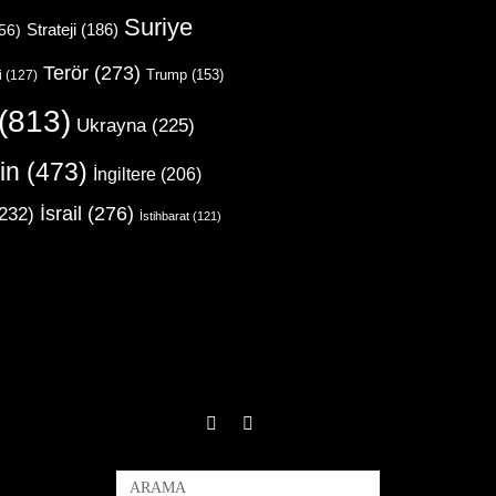
Suriye
Strateji
(186)
56)
Terör
(273)
Trump
(153)
i
(127)
(813)
Ukrayna
(225)
in
(473)
İngiltere
(206)
İsrail
(276)
232)
İstihbarat
(121)