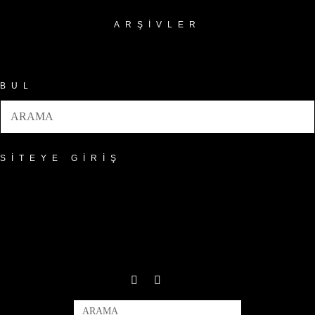
ARŞIVLER
Arşivler
BUL
SITEYE GIRIŞ