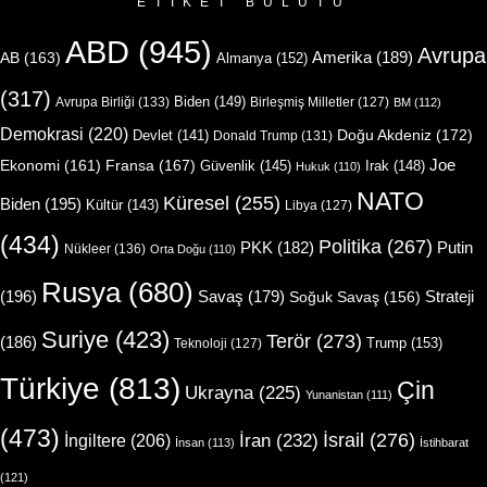
ETIKET BULUTU
ABD
(945)
Avrupa
Amerika
(189)
AB
(163)
Almanya
(152)
(317)
Biden
(149)
Avrupa Birliği
(133)
Birleşmiş Milletler
(127)
BM
(112)
Demokrasi
(220)
Doğu Akdeniz
(172)
Devlet
(141)
Donald Trump
(131)
Joe
Ekonomi
(161)
Fransa
(167)
Güvenlik
(145)
Irak
(148)
Hukuk
(110)
NATO
Küresel
(255)
Biden
(195)
Kültür
(143)
Libya
(127)
(434)
Politika
(267)
Putin
PKK
(182)
Nükleer
(136)
Orta Doğu
(110)
Rusya
(680)
(196)
Strateji
Savaş
(179)
Soğuk Savaş
(156)
Suriye
(423)
Terör
(273)
(186)
Trump
(153)
Teknoloji
(127)
Türkiye
(813)
Çin
Ukrayna
(225)
Yunanistan
(111)
(473)
İsrail
(276)
İngiltere
(206)
İran
(232)
İnsan
(113)
İstihbarat
(121)