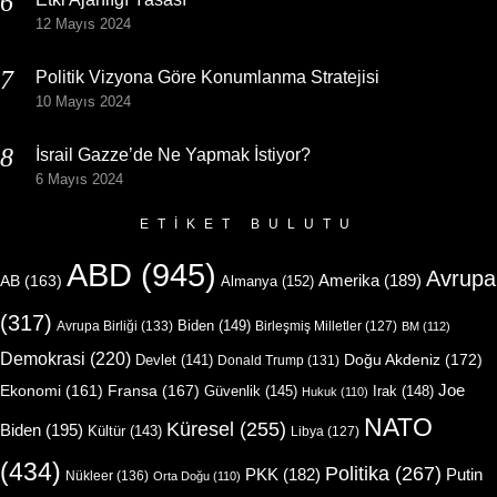
12 Mayıs 2024
Politik Vizyona Göre Konumlanma Stratejisi
10 Mayıs 2024
İsrail Gazze’de Ne Yapmak İstiyor?
6 Mayıs 2024
ETIKET BULUTU
ABD
(945)
Avrupa
Amerika
(189)
AB
(163)
Almanya
(152)
(317)
Biden
(149)
Avrupa Birliği
(133)
Birleşmiş Milletler
(127)
BM
(112)
Demokrasi
(220)
Doğu Akdeniz
(172)
Devlet
(141)
Donald Trump
(131)
Joe
Ekonomi
(161)
Fransa
(167)
Güvenlik
(145)
Irak
(148)
Hukuk
(110)
NATO
Küresel
(255)
Biden
(195)
Kültür
(143)
Libya
(127)
(434)
Politika
(267)
Putin
PKK
(182)
Nükleer
(136)
Orta Doğu
(110)