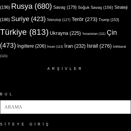
Rusya
(680)
(196)
Strateji
Savaş
(179)
Soğuk Savaş
(156)
Suriye
(423)
Terör
(273)
(186)
Trump
(153)
Teknoloji
(127)
Türkiye
(813)
Çin
Ukrayna
(225)
Yunanistan
(111)
(473)
İsrail
(276)
İngiltere
(206)
İran
(232)
İnsan
(113)
İstihbarat
(121)
ARŞIVLER
Arşivler
BUL
SITEYE GIRIŞ