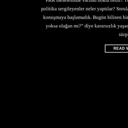
PKK meselesinde varılan nokta nedir? T
politika sergileyenler neler yaptılar? So
konuşmaya başlamadık. Bugün bilinen bir
yoksa olağan mı?” diye kararsızlık yaşa
sürp
READ 