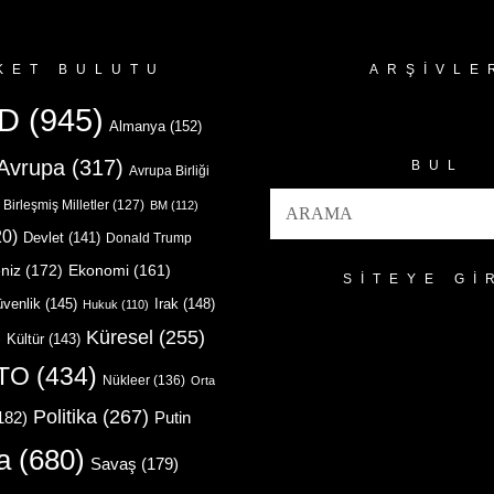
KET BULUTU
ARŞIVLE
Arşivler
D
(945)
Almanya
(152)
Avrupa
(317)
BUL
Avrupa Birliği
Birleşmiş Milletler
(127)
BM
(112)
0)
Devlet
(141)
Donald Trump
niz
(172)
Ekonomi
(161)
SITEYE GI
venlik
(145)
Irak
(148)
Hukuk
(110)
Küresel
(255)
)
Kültür
(143)
TO
(434)
Nükleer
(136)
Orta
Politika
(267)
Putin
182)
a
(680)
Savaş
(179)