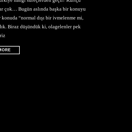
ürkiye hangi süreçlerden geçti? Kürtçü
rular çok… Bugün aslında başka bir konuyu
 konuda “normal dışı bir ivmelenme mi,
dık. Biraz düşündük ki, olagelenler pek
riz
MORE