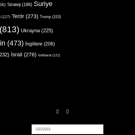
Suriye
Strateji
(186)
56)
Terör
(273)
Trump
(153)
i
(127)
(813)
Ukrayna
(225)
in
(473)
İngiltere
(206)
İsrail
(276)
232)
İstihbarat
(121)