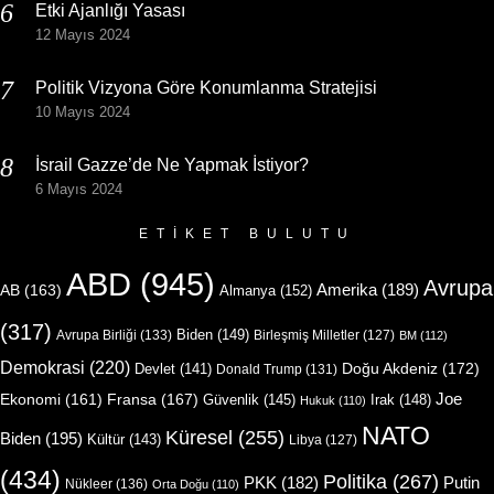
Etki Ajanlığı Yasası
12 Mayıs 2024
Politik Vizyona Göre Konumlanma Stratejisi
10 Mayıs 2024
İsrail Gazze’de Ne Yapmak İstiyor?
6 Mayıs 2024
ETIKET BULUTU
ABD
(945)
Avrupa
Amerika
(189)
AB
(163)
Almanya
(152)
(317)
Biden
(149)
Avrupa Birliği
(133)
Birleşmiş Milletler
(127)
BM
(112)
Demokrasi
(220)
Doğu Akdeniz
(172)
Devlet
(141)
Donald Trump
(131)
Joe
Ekonomi
(161)
Fransa
(167)
Güvenlik
(145)
Irak
(148)
Hukuk
(110)
NATO
Küresel
(255)
Biden
(195)
Kültür
(143)
Libya
(127)
(434)
Politika
(267)
Putin
PKK
(182)
Nükleer
(136)
Orta Doğu
(110)