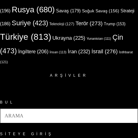
Rusya
(680)
(196)
Strateji
Savaş
(179)
Soğuk Savaş
(156)
Suriye
(423)
Terör
(273)
(186)
Trump
(153)
Teknoloji
(127)
Türkiye
(813)
Çin
Ukrayna
(225)
Yunanistan
(111)
(473)
İsrail
(276)
İngiltere
(206)
İran
(232)
İnsan
(113)
İstihbarat
(121)
ARŞIVLER
Arşivler
BUL
SITEYE GIRIŞ