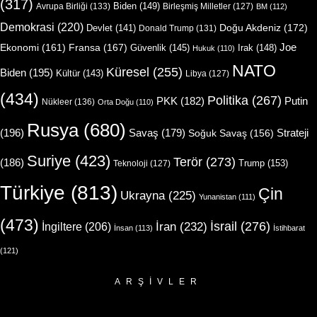
(317)
Biden
(149)
Avrupa Birliği
(133)
Birleşmiş Milletler
(127)
BM
(112)
Demokrasi
(220)
Doğu Akdeniz
(172)
Devlet
(141)
Donald Trump
(131)
Joe
Ekonomi
(161)
Fransa
(167)
Güvenlik
(145)
Irak
(148)
Hukuk
(110)
NATO
Küresel
(255)
Biden
(195)
Kültür
(143)
Libya
(127)
(434)
Politika
(267)
Putin
PKK
(182)
Nükleer
(136)
Orta Doğu
(110)
Rusya
(680)
(196)
Strateji
Savaş
(179)
Soğuk Savaş
(156)
Suriye
(423)
Terör
(273)
(186)
Trump
(153)
Teknoloji
(127)
Türkiye
(813)
Çin
Ukrayna
(225)
Yunanistan
(111)
(473)
İsrail
(276)
İngiltere
(206)
İran
(232)
İnsan
(113)
İstihbarat
(121)
ARŞIVLER
Arşivler