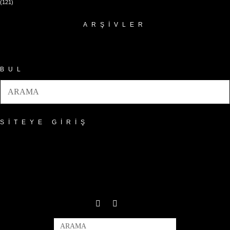
(121)
ARŞIVLER
Arşivler
BUL
SITEYE GIRIŞ