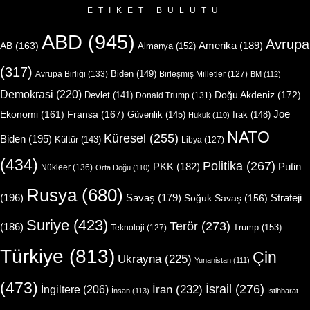
ETIKET BULUTU
ABD
(945)
Avrupa
Amerika
(189)
AB
(163)
Almanya
(152)
(317)
Biden
(149)
Avrupa Birliği
(133)
Birleşmiş Milletler
(127)
BM
(112)
Demokrasi
(220)
Doğu Akdeniz
(172)
Devlet
(141)
Donald Trump
(131)
Joe
Ekonomi
(161)
Fransa
(167)
Güvenlik
(145)
Irak
(148)
Hukuk
(110)
NATO
Küresel
(255)
Biden
(195)
Kültür
(143)
Libya
(127)
(434)
Politika
(267)
Putin
PKK
(182)
Nükleer
(136)
Orta Doğu
(110)
Rusya
(680)
(196)
Strateji
Savaş
(179)
Soğuk Savaş
(156)
Suriye
(423)
Terör
(273)
(186)
Trump
(153)
Teknoloji
(127)
Türkiye
(813)
Çin
Ukrayna
(225)
Yunanistan
(111)
(473)
İsrail
(276)
İngiltere
(206)
İran
(232)
İnsan
(113)
İstihbarat